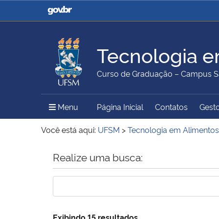
Casa Civil
Ministério da Justiça e
Segurança Pública
Tecnologia e
Ministério da Agricultura,
Ministério da Educação
Curso de Graduação – Campus S
Pecuária e Abastecimento
Menu Principal do Sítio
Menu
Página Inicial
Contatos
Gesto
Ministério do Meio Ambiente
Ministério do Turismo
Você está aqui:
UFSM
>
Tecnologia em Alimentos
Início do conteúdo
Realize uma busca:
Secretaria de Governo
Gabinete de Segurança
Institucional
Exibindo 15 resultados