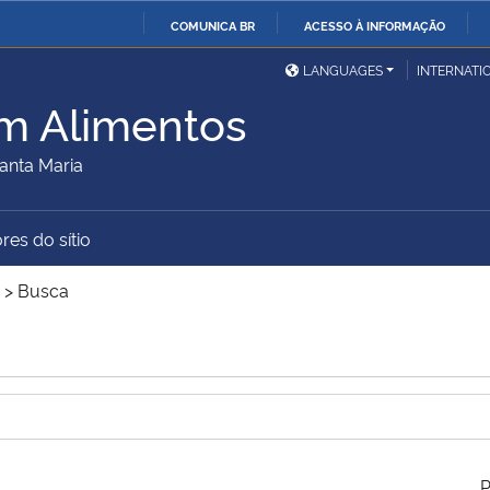
COMUNICA BR
ACESSO À INFORMAÇÃO
Ministério da Defesa
Ministério das Relações
Mini
IR
LANGUAGES
INTERNATI
Exteriores
PARA
m Alimentos
O
Ministério da Cidadania
Ministério da Saúde
Mini
CONTEÚDO
anta Maria
res do sítio
Ministério do
Controladoria-Geral da
Mini
Desenvolvimento Regional
União
Famí
>
Busca
Hum
Advocacia-Geral da União
Banco Central do Brasil
Plan
P