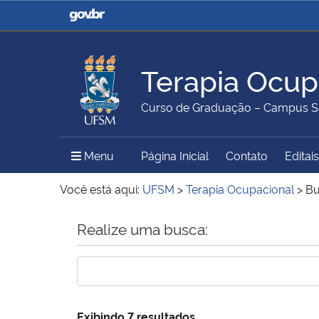
Casa Civil
Ministério da Justiça e
Segurança Pública
Terapia Ocup
Ministério da Agricultura,
Ministério da Educação
Curso de Graduação – Campus S
Pecuária e Abastecimento
Menu Principal do Sítio
Menu
Página Inicial
Contato
Editais
Ministério do Meio Ambiente
Ministério do Turismo
Você está aqui:
UFSM
>
Terapia Ocupacional
>
Bu
Início do conteúdo
Realize uma busca:
Secretaria de Governo
Gabinete de Segurança
Institucional
Exibindo 7 resultados