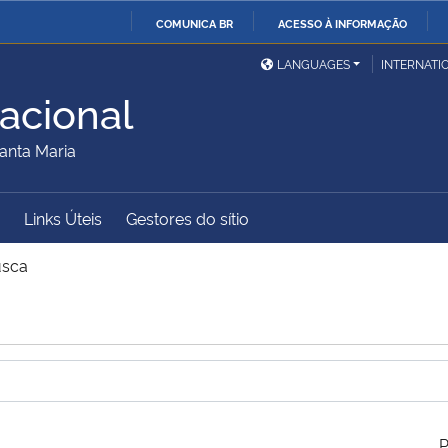
COMUNICA BR
ACESSO À INFORMAÇÃO
Ministério da Defesa
Ministério das Relações
Mini
IR
LANGUAGES
INTERNATI
Exteriores
PARA
acional
O
Ministério da Cidadania
Ministério da Saúde
Mini
CONTEÚDO
anta Maria
Links Úteis
Gestores do sítio
Ministério do
Controladoria-Geral da
Mini
Desenvolvimento Regional
União
Famí
sca
Hum
Advocacia-Geral da União
Banco Central do Brasil
Plan
P