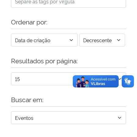
Secretaria-Geral
Ordenar por:
Secretaria de Governo
Gabinete de Segurança Institucional
Resultados por página:
Advocacia-Geral da União
Banco Central do Brasil
Planalto
Buscar em: