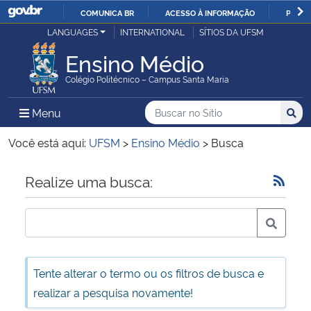
COMUNICA BR
ACESSO À INFORMAÇÃO
PARTI
Casa Civil
LANGUAGES
INTERNATIONAL
SÍTIOS DA UFSM
IR
PARA
Ensino Médio
Ministério da Justiça e Segurança Pública
O
Colégio Politécnico – Campus Santa Maria
CONTEÚDO
Ministério da Defesa
Buscar no no Sítio
Busca
Busca:
Menu Principal do Sítio
Menu
Busc
Ministério das Relações Exteriores
Você está aqui:
UFSM
>
Ensino Médio
>
Busca
Ministério da Economia
Início do conteúdo
Realize uma busca:
Ministério da Infraestrutura
Ministério da Agricultura, Pecuária e Abastecimento
Tente alterar o termo ou os filtros de busca e
Ministério da Educação
realizar a pesquisa novamente!