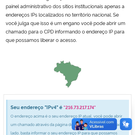
Ministério da Cidadania
painel administrativo dos sítios institucionais apenas a
endereços IPs localizados no território nacional. Se
Ministério da Saúde
você julga que isso é um engano você pode abrir um
chamado para o CPD informando o endereço IP para
Ministério de Minas e Energia
que possamos liberar o acesso.
Ministério da Ciência, Tecnologia, Inovações e Comunicações
Ministério do Meio Ambiente
Ministério do Turismo
Ministério do Desenvolvimento Regional
Seu endereço "IPv4" é
"216.73.217.174"
O endereço acima é o seu endereço IP atual, você pode abrir
Controladoria-Geral da União
um chamado através da página do CPD clicando no botão ao
lado, basta informar o seu endereço IP para que possamos
Ministério da Mulher, da Família e dos Direitos Humanos