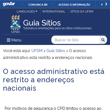
COMUNICA BR
ACESSO À INFORMAÇÃO
PARTI
Casa Civil
LANGUAGES
INTERNATIONAL
SÍTIOS DA UFSM
IR
PARA
Guia Sítios
Ministério da Justiça e Segurança Pública
O
Tutoriais e orientações para os sítios institucionais
CONTEÚDO
Ministério da Defesa
Buscar no no Sítio
Busca
Busca:
Menu Principal do Sítio
Menu
Busc
Ministério das Relações Exteriores
Você está aqui:
UFSM
>
Guia Sítios
>
O acesso
administrativo está restrito a endereços nacionais
Ministério da Economia
O acesso administrativo está
Início do conteúdo
Ministério da Infraestrutura
restrito a endereços
nacionais
Ministério da Agricultura, Pecuária e Abastecimento
Ministério da Educação
Por motivos de segurança o CPD limitou o acesso ao