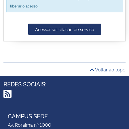
liberar o acesso.
Secretaria-Geral
Secretaria de Governo
Acessar solicitação de serviço
Gabinete de Segurança Institucional
Advocacia-Geral da União
Voltar ao topo
Banco Central do Brasil
REDES SOCIAIS:
Planalto
RSS
CAMPUS SEDE
Av. Roraima nº 1000