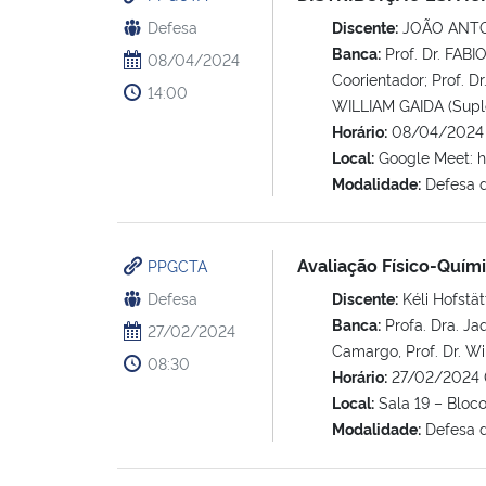
Defesa
Discente:
JOÃO ANTO
Banca:
Prof. Dr. FAB
08/04/2024
Coorientador; Prof. 
14:00
WILLIAM GAIDA (Supl
Horário:
08/04/2024 
Local:
Google Meet: h
Modalidade:
Defesa 
Avaliação Físico-Quím
PPGCTA
Defesa
Discente:
Kéli Hofstät
Banca:
Profa. Dra. Jaq
27/02/2024
Camargo, Prof. Dr. Wi
08:30
Horário:
27/02/2024 
Local:
Sala 19 – Bloc
Modalidade:
Defesa 