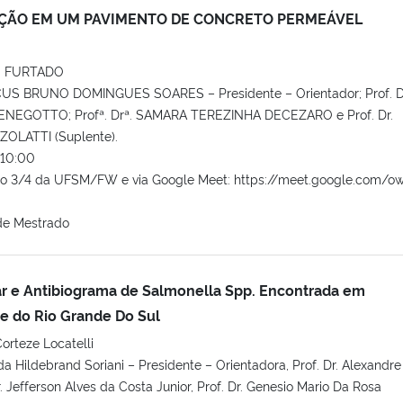
ÇÃO EM UM PAVIMENTO DE CONCRETO PERMEÁVEL
 FURTADO
CUS BRUNO DOMINGUES SOARES – Presidente – Orientador; Prof. D
GOTTO; Profª. Drª. SAMARA TEREZINHA DECEZARO e Prof. Dr.
OLATTI (Suplente).
10:00
co 3/4 da UFSM/FW e via Google Meet: https://meet.google.com/o
de Mestrado
ar e Antibiograma de Salmonella Spp. Encontrada em
e do Rio Grande Do Sul
orteze Locatelli
da Hildebrand Soriani – Presidente – Orientadora, Prof. Dr. Alexandre
r. Jefferson Alves da Costa Junior, Prof. Dr. Genesio Mario Da Rosa