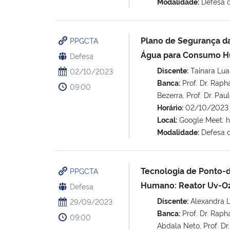
Modalidade:
Defesa 
Plano de Segurança da
PPGCTA
Água para Consumo 
Defesa
Discente:
Tainara Lua
02/10/2023
Banca:
Prof. Dr. Raph
09:00
Bezerra, Prof. Dr. Pau
Horário:
02/10/2023
Local:
Google Meet: h
Modalidade:
Defesa 
Tecnologia de Ponto-
PPGCTA
Humano: Reator Uv-O
Defesa
Discente:
Alexandra Lo
29/09/2023
Banca:
Prof. Dr. Rapha
09:00
Abdala Neto, Prof. Dr.