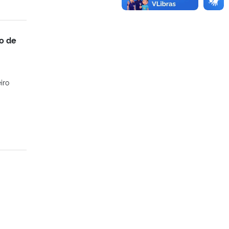
o de
iro