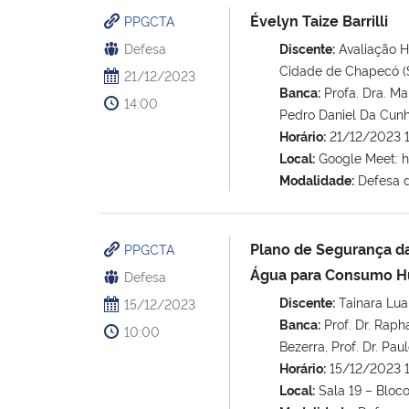
Évelyn Taize Barrilli
PPGCTA
Defesa
Discente:
Avaliação Hi
Cidade de Chapecó (
21/12/2023
Banca:
Profa. Dra. Ma
14:00
Pedro Daniel Da Cunha
Horário:
21/12/2023 
Local:
Google Meet: 
Modalidade:
Defesa 
Plano de Segurança da
PPGCTA
Água para Consumo 
Defesa
Discente:
Tainara Lua
15/12/2023
Banca:
Prof. Dr. Raph
10:00
Bezerra, Prof. Dr. Pau
Horário:
15/12/2023 
Local:
Sala 19 – Bloc