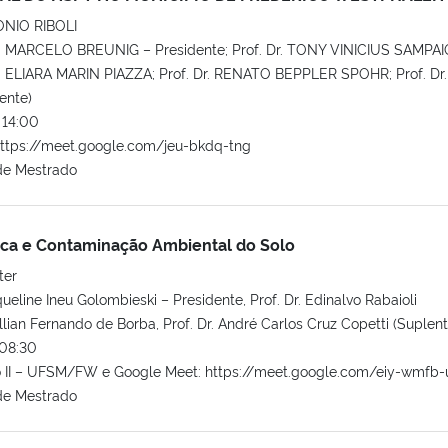
NIO RIBOLI
IO MARCELO BREUNIG – Presidente; Prof. Dr. TONY VINICIUS SAMPAI
Dr. ELIARA MARIN PIAZZA; Prof. Dr. RENATO BEPPLER SPOHR; Prof. Dr.
ente)
14:00
ttps://meet.google.com/jeu-bkdq-tng
de Mestrado
ica e Contaminação Ambiental do Solo
ter
ueline Ineu Golombieski – Presidente, Prof. Dr. Edinalvo Rabaioli
llian Fernando de Borba, Prof. Dr. André Carlos Cruz Copetti (Suplent
08:30
o II – UFSM/FW e Google Meet: https://meet.google.com/eiy-wmfb
de Mestrado