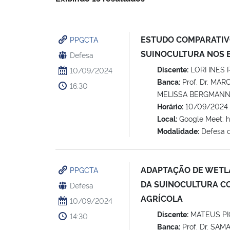
ESTUDO COMPARATIVO
PPGCTA
SUINOCULTURA NOS E
Defesa
Discente:
LORI INES 
10/09/2024
Banca:
Prof. Dr. MAR
16:30
MELISSA BERGMANN; 
Horário:
10/09/2024 
Local:
Google Meet: 
Modalidade:
Defesa 
ADAPTAÇÃO DE WETLA
PPGCTA
DA SUINOCULTURA C
Defesa
AGRÍCOLA
10/09/2024
Discente:
MATEUS P
14:30
Banca:
Prof. Dr. SAM