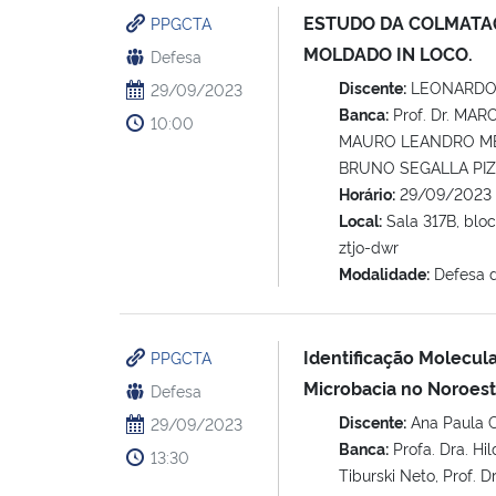
ESTUDO DA COLMATA
PPGCTA
MOLDADO IN LOCO.
Defesa
Discente:
LEONARDO
29/09/2023
Banca:
Prof. Dr. MAR
10:00
MAURO LEANDRO MENE
BRUNO SEGALLA PIZZ
Horário:
29/09/2023 
Local:
Sala 317B, blo
ztjo-dwr
Modalidade:
Defesa 
Identificação Molecul
PPGCTA
Microbacia no Noroest
Defesa
Discente:
Ana Paula C
29/09/2023
Banca:
Profa. Dra. Hil
13:30
Tiburski Neto, Prof. D