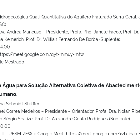
drogeológica Quali-Quantitativa do Aquífero Fraturado Serra Geral, 
SC)
lva Andrea Mancuso – Presidente, Profa. Phd. Janete Facco, Prof. Dr.
 Kemerich, Prof. Dr. Willian Fernando De Borba (Suplente).
14:00
https://meet.google.com/qyt-mmuy-mfw
de Mestrado
 Água para Solução Alternativa Coletiva de Abasteciment
Humano.
na Schmidt Steffler
ael Correa Medeiros – Presidente – Orientador, Profa. Dra. Nolan Ribe
lo Sérgio Scalize, Prof. Dr. Alexandre Couto Rodrigues (Suplente)
10:00
o II – UFSM-/FW e Google Meet: https://meet.google.com/xzb-icaa