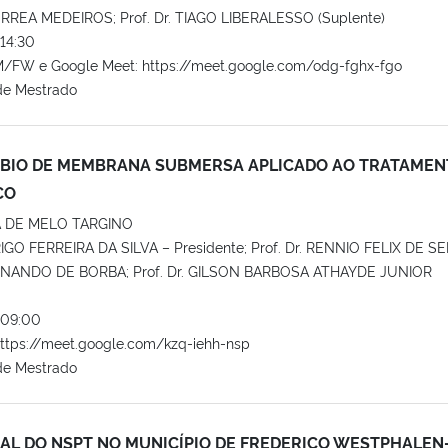
ORREA MEDEIROS; Prof. Dr. TIAGO LIBERALESSO (Suplente)
14:30
/FW e Google Meet: https://meet.google.com/odg-fghx-fgo
de Mestrado
BIO DE MEMBRANA SUBMERSA APLICADO AO TRATAMEN
CO
 DE MELO TARGINO
RIGO FERREIRA DA SILVA – Presidente; Prof. Dr. RENNIO FELIX DE SE
FERNANDO DE BORBA; Prof. Dr. GILSON BARBOSA ATHAYDE JUNIOR
09:00
ttps://meet.google.com/kzq-iehh-nsp
de Mestrado
IAL DO NSPT NO MUNICÍPIO DE FREDERICO WESTPHALEN