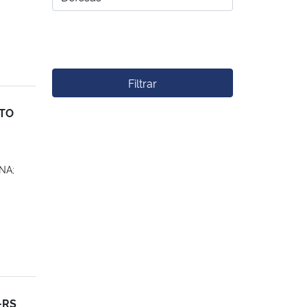
Filtrar
TO
NA;
-RS