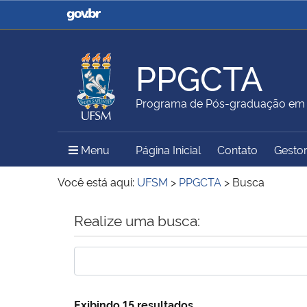
Casa Civil
Ministério da Justiça e
Segurança Pública
PPGCTA
Ministério da Agricultura,
Ministério da Educação
Programa de Pós-graduação em C
Pecuária e Abastecimento
Menu Principal do Sítio
Menu
Página Inicial
Contato
Gestor
Ministério do Meio Ambiente
Ministério do Turismo
Você está aqui:
UFSM
>
PPGCTA
>
Busca
Início do conteúdo
Realize uma busca:
Secretaria de Governo
Gabinete de Segurança
Institucional
Exibindo 15 resultados