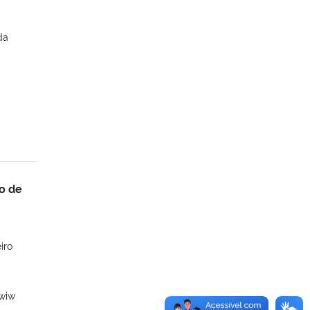
da
o de
iro
-wiw