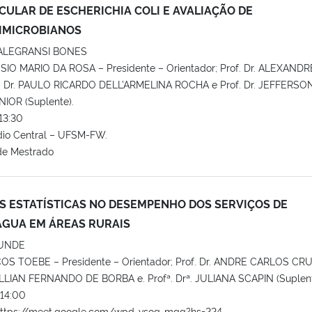
CULAR DE ESCHERICHIA COLI E AVALIAÇÃO DE
TIMICROBIANOS
ALEGRANSI BONES
ESIO MARIO DA ROSA – Presidente – Orientador; Prof. Dr. ALEXANDR
. Dr. PAULO RICARDO DELL’ARMELINA ROCHA e Prof. Dr. JEFFERSO
IOR (Suplente).
13:30
dio Central – UFSM-FW.
de Mestrado
IS ESTATÍSTICAS NO DESEMPENHO DOS SERVIÇOS DE
ÁGUA EM ÁREAS RURAIS
UNDE
COS TOEBE – Presidente – Orientador; Prof. Dr. ANDRE CARLOS CR
ILLIAN FERNANDO DE BORBA e. Profª. Drª. JULIANA SCAPIN (Suplent
14:00
https://meet.google.com/wpd-vsog-mgg?hs=224