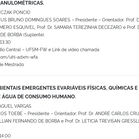
RANULOMÉTRICAS.
CZAK PONCIO
CUS BRUNO DOMINGUES SOARES – Presidente – Orientador; Prof. D
ERO ESQUIVEL; Prof. Dr. SAMARA TEREZINHA DECEZARO e Prof. D
E BORBA (Suplente).
13:30
dio Central – UFSM-FW e Link de video chamada:
.com/uhi-adxm-wfa
de Mestrado
ENTAIS EMERGENTES EVARIÁVEIS FÍSICAS, QUÍMICAS E
E ÁGUA DE CONSUMO HUMANO.
RAQUEL VARGAS
COS TOEBE – Presidente – Orientador; Prof. Dr. ANDRÉ CARLOS CR
WILLIAN FERNANDO DE BORBA e Prof. Dr. LETICIA TREVISAN GRESS
14:00