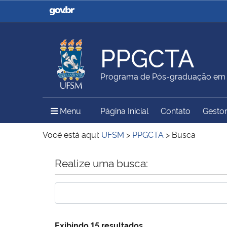
Casa Civil
Ministério da Justiça e
Segurança Pública
PPGCTA
Ministério da Agricultura,
Ministério da Educação
Programa de Pós-graduação em C
Pecuária e Abastecimento
Menu Principal do Sítio
Menu
Página Inicial
Contato
Gestor
Ministério do Meio Ambiente
Ministério do Turismo
Você está aqui:
UFSM
>
PPGCTA
>
Busca
Início do conteúdo
Realize uma busca:
Secretaria de Governo
Gabinete de Segurança
Institucional
Exibindo 15 resultados