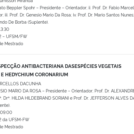
umisson Miranda
nato Beppler Spohr – Presidente – Orientador; ii. Prof. Dr. Fabio Marce
 iii. Prof. Dr. Genesio Mario Da Rosa; iv. Prof. Dr. Mario Santos Nunes;
nando De Borba (Suplente).
13:30
o 2 – UFSM/FW
de Mestrado
SPECÇÃO ANTIBACTERIANA DASESPÉCIES VEGETAIS
E E HEDYCHIUM CORONARIUM
ARCELLOS DACUNHA
ESIO MARIO DA ROSA – Presidente – Orientador; Prof. Dr. ALEXANDR
ª. Drª. HILDA HILDEBRAND SORIANI e Prof. Dr. JEFFERSON ALVES D
nte).
09:00
o 2 da UFSM-FW
de Mestrado