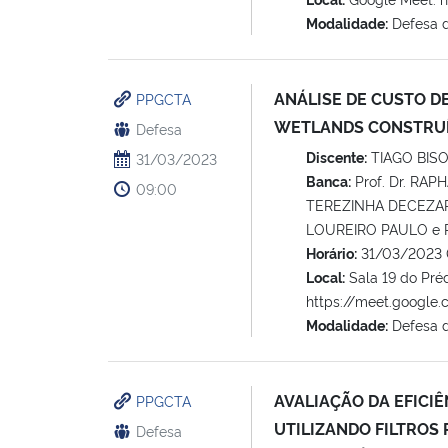
Modalidade:
Defesa 
ANÁLISE DE CUSTO D
PPGCTA
WETLANDS CONSTRUÍ
Defesa
Discente:
TIAGO BIS
31/03/2023
Banca:
Prof. Dr. RAP
09:00
TEREZINHA DECEZARO 
LOUREIRO PAULO e Pr
Horário:
31/03/2023 
Local:
Sala 19 do Pré
https://meet.google
Modalidade:
Defesa 
AVALIAÇÃO DA EFICI
PPGCTA
UTILIZANDO FILTROS
Defesa