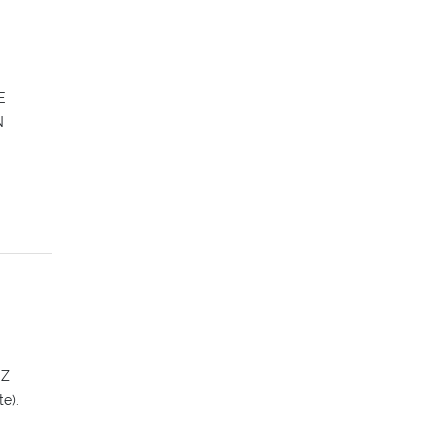
E
N
UZ
e).