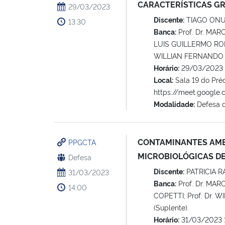
CARACTERÍSTICAS G
29/03/2023
Discente:
TIAGO ONU
13:30
Banca:
Prof. Dr. MAR
LUIS GUILLERMO ROM
WILLIAN FERNANDO D
Horário:
29/03/2023 
Local:
Sala 19 do Pré
https://meet.google
Modalidade:
Defesa 
CONTAMINANTES AMBI
PPGCTA
MICROBIOLÓGICAS D
Defesa
Discente:
PATRICIA 
31/03/2023
Banca:
Prof. Dr. MAR
14:00
COPETTI; Prof. Dr. 
(Suplente).
Horário:
31/03/2023 