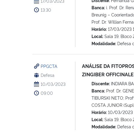
Discente:
Fernanda G
17/03/2023
Banca:
i. Prof. Dr. Re
13:30
Breunig – Coorientador;
Prof. Dr. Willian Fer
Horário:
17/03/2023 
Local:
Sala 19, Bloc
Modalidade:
Defesa 
ANÁLISE DA FITOPRO
PPGCTA
ZINGIBER OFFICINAL
Defesa
Discente:
INDIARA B
10/03/2023
Banca:
Prof. Dr. GEN
09:00
TIBURSKI NETO; Prof
COSTA JUNIOR (Suple
Horário:
10/03/2023 
Local:
Sala 19, Bloc
Modalidade:
Defesa 