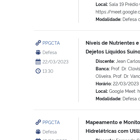
Local:
Sala 19 Prédio
https://meet.google
Modalidade:
Defesa 
Níveis de Nutrientes 
PPGCTA
Dejetos Líquidos Suíno
Defesa
Discente:
Jean Carlo
22/03/2023
Banca:
Prof. Dr. Clov
13:30
Oliveira, Prof. Dr. Va
Horário:
22/03/2023 
Local:
Google Meet: h
Modalidade:
Defesa 
Mapeamento e Monitor
PPGCTA
Hidrelétricas com Uti
Defesa