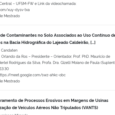
 Central – UFSM-FW e Link da videochamada:
.com/xuy-dysv-txa
de Mestrado
e de Contaminantes no Solo Associados ao Uso Contínuo d
s na Bacia Hidrográfica do Lajeado Caldeirão, […]
s Candaten
is Orlando da Ros – Presidente – Orientador, Prof. PhD. Mauricio de
nderlei Rodrigues da Silva, Profa. Dra. Gizelli Moiano de Paula (Suplent
13:30
ttps://meet.google.com/swz-ahkc-obc
de Mestrado
amento de Processos Erosivos em Margens de Usinas
lização de Veículos Aéreos Não Tripulados (VANTS)