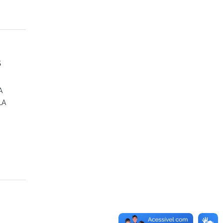
S
A
LA