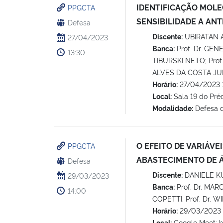
IDENTIFICAÇÃO MOLE
PPGCTA
SENSIBILIDADE A AN
Defesa
Discente:
UBIRATAN 
27/04/2023
Banca:
Prof. Dr. GEN
13:30
TIBURSKI NETO; Prof
ALVES DA COSTA JUN
Horário:
27/04/2023 
Local:
Sala 19 do Pré
Modalidade:
Defesa 
O EFEITO DE VARIÁVE
PPGCTA
ABASTECIMENTO DE 
Defesa
Discente:
DANIELE K
29/03/2023
Banca:
Prof. Dr. MAR
14:00
COPETTI; Prof. Dr. W
Horário:
29/03/2023 
Local:
Google Meet: 