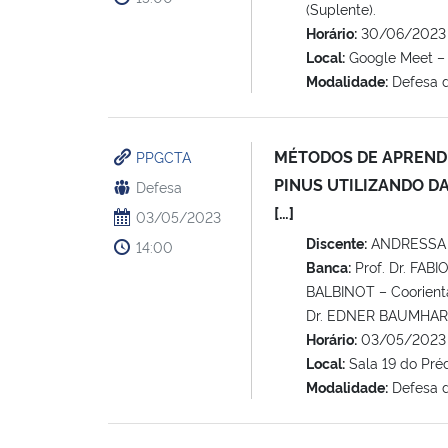
(Suplente).
Horário:
30/06/2023 
Local:
Google Meet – 
Modalidade:
Defesa 
MÉTODOS DE APREND
PPGCTA
PINUS UTILIZANDO D
Defesa
[…]
03/05/2023
Discente:
ANDRESSA
14:00
Banca:
Prof. Dr. FAB
BALBINOT – Coorient
Dr. EDNER BAUMHARD
Horário:
03/05/2023 
Local:
Sala 19 do Pré
Modalidade:
Defesa 