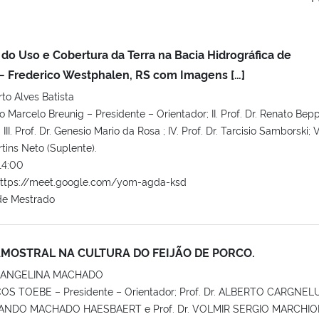
do Uso e Cobertura da Terra na Bacia Hidrográfica de
 Frederico Westphalen, RS com Imagens […]
to Alves Batista
bio Marcelo Breunig – Presidente – Orientador; II. Prof. Dr. Renato Bepp
II. Prof. Dr. Genesio Mario da Rosa ; IV. Prof. Dr. Tarcisio Samborski; V
tins Neto (Suplente).
14:00
https://meet.google.com/yom-agda-ksd
de Mestrado
OSTRAL NA CULTURA DO FEIJÃO DE PORCO.
 ANGELINA MACHADO
COS TOEBE – Presidente – Orientador; Prof. Dr. ALBERTO CARGNEL
ERNANDO MACHADO HAESBAERT e Prof. Dr. VOLMIR SERGIO MARCHI