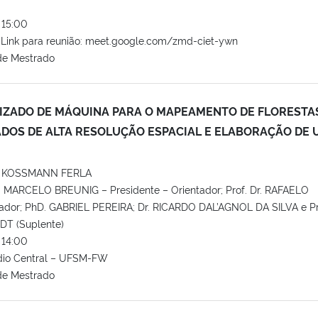
15:00
Link para reunião: meet.google.com/zmd-ciet-ywn
de Mestrado
IZADO DE MÁQUINA PARA O MAPEAMENTO DE FLORESTA
ADOS DE ALTA RESOLUÇÃO ESPACIAL E ELABORAÇÃO DE 
 KOSSMANN FERLA
IO MARCELO BREUNIG – Presidente – Orientador; Prof. Dr. RAFAELO
ador; PhD. GABRIEL PEREIRA; Dr. RICARDO DAL’AGNOL DA SILVA e Pr
T (Suplente)
14:00
dio Central – UFSM-FW
de Mestrado