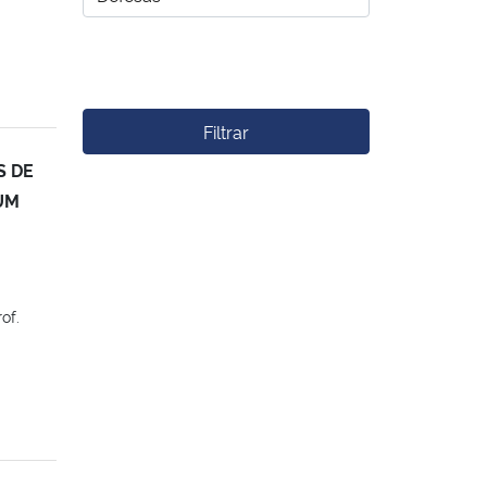
Filtrar
S DE
UM
of.