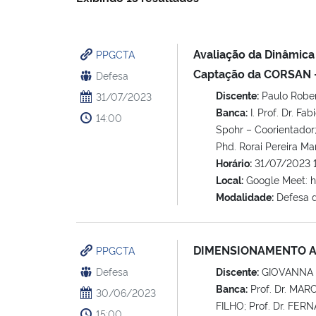
Avaliação da Dinâmica 
PPGCTA
Captação da CORSAN –
Defesa
Discente:
Paulo Rober
31/07/2023
Banca:
I. Prof. Dr. Fa
14:00
Spohr – Coorientador; I
Phd. Rorai Pereira Mar
Horário:
31/07/2023 
Local:
Google Meet: 
Modalidade:
Defesa 
DIMENSIONAMENTO AM
PPGCTA
Defesa
Discente:
GIOVANNA
Banca:
Prof. Dr. MAR
30/06/2023
FILHO; Prof. Dr. F
15:00