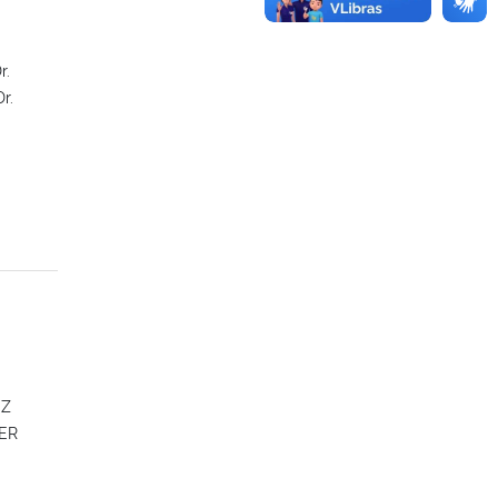
r.
r.
UZ
LER