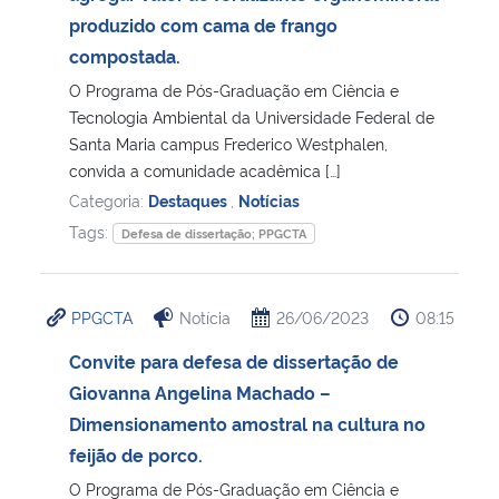
produzido com cama de frango
Secretaria-Geral
compostada.
O Programa de Pós-Graduação em Ciência e
Secretaria de Governo
Tecnologia Ambiental da Universidade Federal de
Santa Maria campus Frederico Westphalen,
convida a comunidade acadêmica […]
Gabinete de Segurança Institucional
Categoria:
Destaques
,
Notícias
Advocacia-Geral da União
Tags:
Defesa de dissertação; PPGCTA
Banco Central do Brasil
PPGCTA
Notícia
26/06/2023
08:15
Planalto
Convite para defesa de dissertação de
Giovanna Angelina Machado –
Dimensionamento amostral na cultura no
feijão de porco.
O Programa de Pós-Graduação em Ciência e