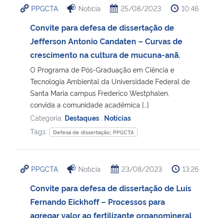
PPGCTA
Notícia
25/08/2023
10:46
Ministério da Cidadania
Convite para defesa de dissertação de
Ministério da Saúde
Jefferson Antonio Candaten – Curvas de
crescimento na cultura de mucuna-anã.
Ministério de Minas e Energia
O Programa de Pós-Graduação em Ciência e
Tecnologia Ambiental da Universidade Federal de
Ministério da Ciência, Tecnologia, Inovações e Comunicações
Santa Maria campus Frederico Westphalen,
convida a comunidade acadêmica […]
Ministério do Meio Ambiente
Categoria:
Destaques
,
Notícias
Tags:
Defesa de dissertação; PPGCTA
Ministério do Turismo
Ministério do Desenvolvimento Regional
PPGCTA
Notícia
23/08/2023
13:26
Convite para defesa de dissertação de Luís
Controladoria-Geral da União
Fernando Eickhoff – Processos para
agregar valor ao fertilizante organomineral
Ministério da Mulher, da Família e dos Direitos Humanos