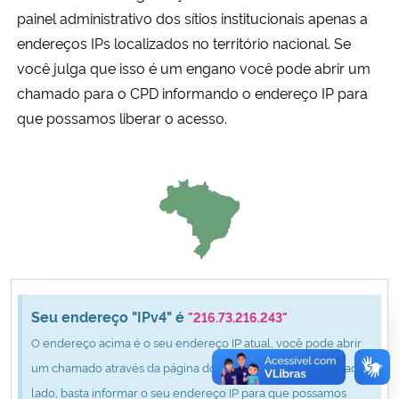
Ministério da Cidadania
painel administrativo dos sítios institucionais apenas a
endereços IPs localizados no território nacional. Se
Ministério da Saúde
você julga que isso é um engano você pode abrir um
chamado para o CPD informando o endereço IP para
Ministério de Minas e Energia
que possamos liberar o acesso.
Ministério da Ciência, Tecnologia, Inovações e Comunicações
Ministério do Meio Ambiente
Ministério do Turismo
Ministério do Desenvolvimento Regional
Seu endereço "IPv4" é
"216.73.216.243"
O endereço acima é o seu endereço IP atual, você pode abrir
Controladoria-Geral da União
um chamado através da página do CPD clicando no botão ao
lado, basta informar o seu endereço IP para que possamos
Ministério da Mulher, da Família e dos Direitos Humanos