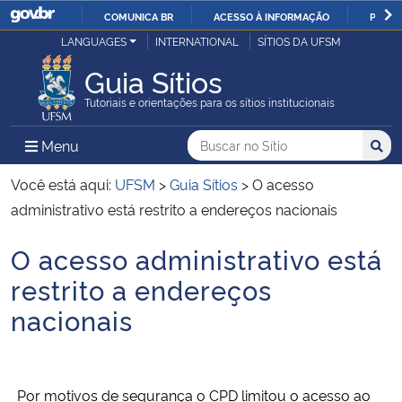
COMUNICA BR
ACESSO À INFORMAÇÃO
PARTI
Casa Civil
LANGUAGES
INTERNATIONAL
SÍTIOS DA UFSM
IR
PARA
Guia Sítios
Ministério da Justiça e Segurança Pública
O
Tutoriais e orientações para os sítios institucionais
CONTEÚDO
Ministério da Defesa
Buscar no no Sítio
Busca
Busca:
Menu Principal do Sítio
Menu
Busc
Ministério das Relações Exteriores
Você está aqui:
UFSM
>
Guia Sítios
>
O acesso
administrativo está restrito a endereços nacionais
Ministério da Economia
O acesso administrativo está
Início do conteúdo
Ministério da Infraestrutura
restrito a endereços
nacionais
Ministério da Agricultura, Pecuária e Abastecimento
Ministério da Educação
Por motivos de segurança o CPD limitou o acesso ao