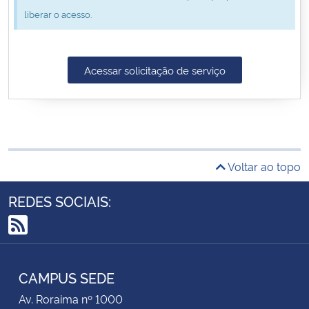
liberar o acesso.
Secretaria-Geral
Secretaria de Governo
Acessar solicitação de serviço
Gabinete de Segurança Institucional
Advocacia-Geral da União
Voltar ao topo
Banco Central do Brasil
REDES SOCIAIS:
Planalto
RSS
CAMPUS SEDE
Av. Roraima nº 1000