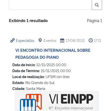
Ministério da Cidadania
Ministério da Saúde
Exibindo 1 resultado
Página 1
Ministério de Minas e Energia
Especializa
Eventos
17/08/2021
17:11
Ministério da Ciência, Tecnologia, Inovações e Comunicações
VI ENCONTRO INTERNACIONAL SOBRE
PEDAGOGIA DO PIANO
Ministério do Meio Ambiente
Data de Início:
12/11/2021 00:00
Ministério do Turismo
Data de Término:
15/11/2021 00:00
Local de realização:
UFSM (on-line)
Estado:
Rio Grande do Sul
Ministério do Desenvolvimento Regional
Cidade:
Santa Maria
VI ENCONTRO INTERNACIONAL SOBRE PEDAGOGIA DO P
Controladoria-Geral da União
Ministério da Mulher, da Família e dos Direitos Humanos