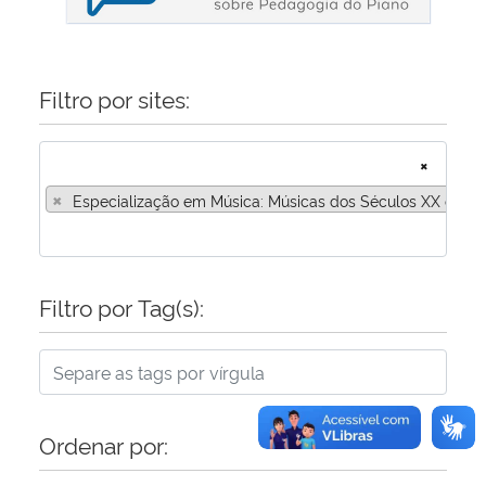
Secretaria-Geral
Filtro por sites:
Secretaria de Governo
×
Gabinete de Segurança Institucional
×
Especialização em Música: Músicas dos Séculos XX e XXI
Advocacia-Geral da União
Banco Central do Brasil
Filtro por Tag(s):
Planalto
Ordenar por: