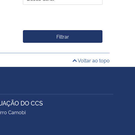
Filtrar
Voltar ao topo
UAÇÃO DO CCS
airro Camobi