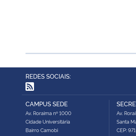
REDES SOCIAIS:
RSS
CAMPUS SEDE
SECRE
Av. Roraima nº 1000
Av. Rora
Cidade Universitária
Santa Ma
Bairro Camobi
CEP: 97