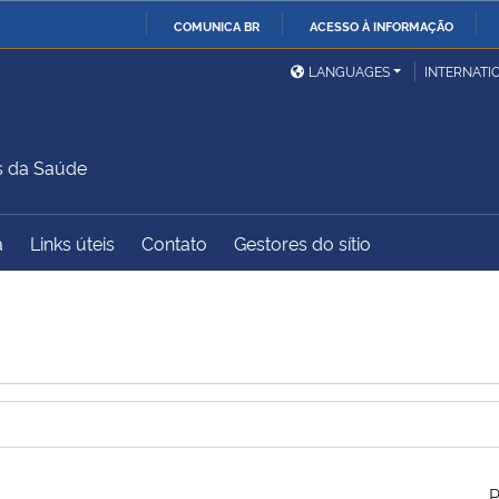
COMUNICA BR
ACESSO À INFORMAÇÃO
Ministério da Defesa
Ministério das Relações
Mini
IR
LANGUAGES
INTERNATI
Exteriores
PARA
O
Ministério da Cidadania
Ministério da Saúde
Mini
CONTEÚDO
s da Saúde
a
Links úteis
Contato
Gestores do sítio
Ministério do
Controladoria-Geral da
Mini
Desenvolvimento Regional
União
Famí
Hum
Advocacia-Geral da União
Banco Central do Brasil
Plan
P