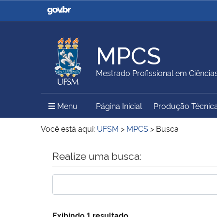
Casa Civil
Ministério da Justiça e
Segurança Pública
MPCS
Ministério da Agricultura,
Ministério da Educação
Mestrado Profissional em Ciência
Pecuária e Abastecimento
Menu Principal do Sítio
Menu
Página Inicial
Produção Técnic
Ministério do Meio Ambiente
Ministério do Turismo
Você está aqui:
UFSM
>
MPCS
>
Busca
Início do conteúdo
Realize uma busca:
Secretaria de Governo
Gabinete de Segurança
Institucional
Exibindo 1 resultado