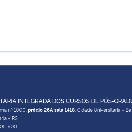
TARIA INTEGRADA DOS CURSOS DE PÓS-GRAD
ima nº 1000,
prédio 26A sala 1418
, Cidade Universitária – B
ria – RS
105-900