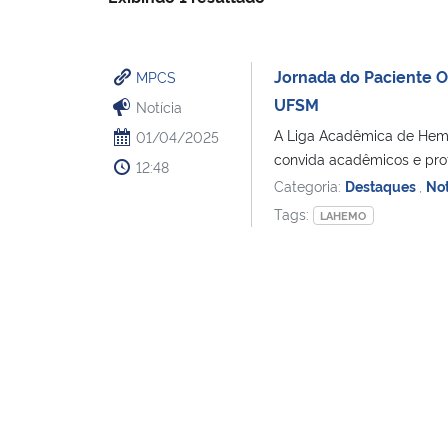
Jornada do Paciente On
MPCS
UFSM
Notícia
A Liga Acadêmica de Hema
01/04/2025
convida acadêmicos e profi
12:48
Categoria:
Destaques
,
Not
Tags:
LAHEMO