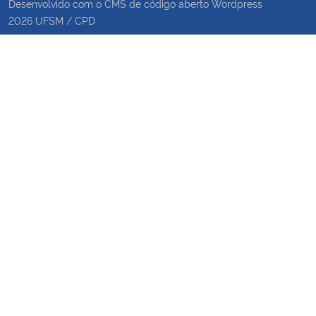
Desenvolvido com o CMS de código aberto
Wordpress
2026
UFSM
/
CPD