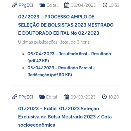
PPgECi
Edital
06/04/2023
10:53
Ministério da Cidadania
02/2023 – PROCESSO AMPLO DE
Ministério da Saúde
SELEÇÃO DE BOLSISTAS 2023 MESTRADO
E DOUTORADO EDITAL No 02/2023
Ministério de Minas e Energia
Ultimas publicações: (total de 3 itens)
Ministério da Ciência, Tecnologia, Inovações e Comunicações
06/04/2023 – Resultado final – Resultado
(pdf 42 KB)
Ministério do Meio Ambiente
03/04/2023 – Resultado Parcial –
Retificação (pdf 60 KB)
Ministério do Turismo
PPgECi
Edital
09/03/2023
10:20
Ministério do Desenvolvimento Regional
01/2023 – Edital: 01/2023 Seleção
Controladoria-Geral da União
Exclusiva de Bolsa Mestrado 2023 / Cota
socioeconômica
Ministério da Mulher, da Família e dos Direitos Humanos