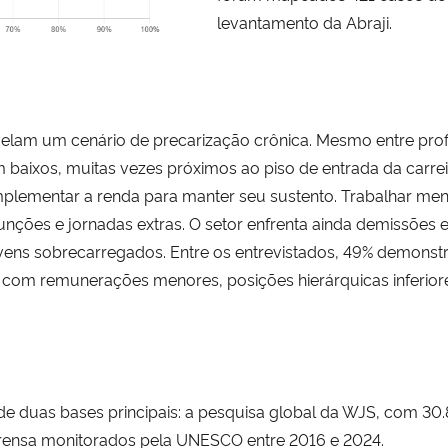
levantamento da Abraji.
elam um cenário de precarização crônica. Mesmo entre prof
 baixos, muitas vezes próximos ao piso de entrada da carre
mplementar a renda para manter seu sustento. Trabalhar me
nções e jornadas extras. O setor enfrenta ainda demissõe
 jovens sobrecarregados. Entre os entrevistados, 49% demons
 com remunerações menores, posições hierárquicas inferior
 de duas bases principais: a pesquisa global da WJS, com 30.8
mprensa monitorados pela UNESCO entre 2016 e 2024.