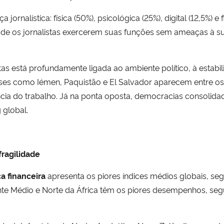
rnalística: física (50%), psicológica (25%), digital (12,5%) e f
e os jornalistas exercerem suas funções sem ameaças à su
 está profundamente ligada ao ambiente político, à estabilid
aíses como Iémen, Paquistão e El Salvador aparecem entre o
cia do trabalho. Já na ponta oposta, democracias consolid
 global.
fragilidade
a financeira
apresenta os piores índices médios globais, s
nte Médio e Norte da África têm os piores desempenhos, seg