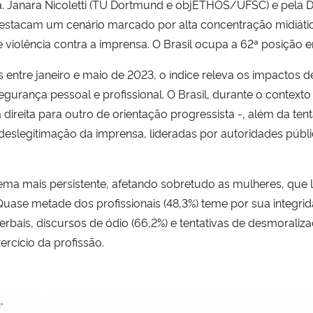
 Dra. Janara Nicoletti (TU Dortmund e objETHOS/UFSC) e pel
stacam um cenário marcado por alta concentração midiática,
 violência contra a imprensa. O Brasil ocupa a 62ª posição en
entre janeiro e maio de 2023, o índice releva os impactos d
segurança pessoal e profissional. O Brasil, durante o context
ireita para outro de orientação progressista -, além da tent
eslegitimação da imprensa, lideradas por autoridades públi
ema mais persistente, afetando sobretudo as mulheres, que l
uase metade dos profissionais (48,3%) teme por sua integrid
verbais, discursos de ódio (66,2%) e tentativas de desmoraliz
rcício da profissão.