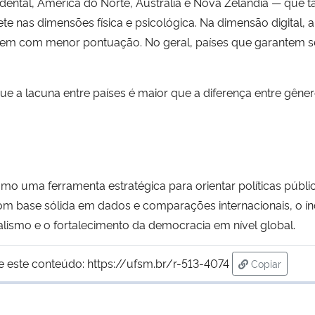
idental, América do Norte, Austrália e Nova Zelândia — qu
pete nas dimensões física e psicológica. Na dimensão digital
ecem com menor pontuação. No geral, países que garantem
que a lacuna entre países é maior que a diferença entre gê
mo uma ferramenta estratégica para orientar políticas públi
Com base sólida em dados e comparações internacionais, o ín
alismo e o fortalecimento da democracia em nível global.
e este conteúdo:
https://ufsm.br/r-513-4074
Copiar
para área d