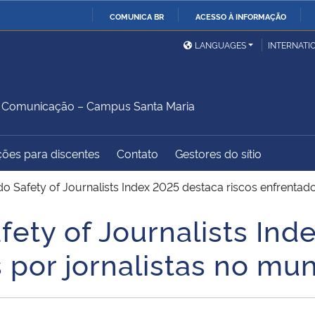
COMUNICA BR
ACESSO À INFORMAÇÃO
Ministério da Defesa
Ministério das Relações
Mini
IR
LANGUAGES
INTERNATI
Exteriores
PARA
O
Ministério da Cidadania
Ministério da Saúde
Mini
CONTEÚDO
 Comunicação – Campus Santa Maria
ções para discentes
Contato
Gestores do sítio
Ministério do
Controladoria-Geral da
Mini
Desenvolvimento Regional
União
Famí
 Safety of Journalists Index 2025 destaca riscos enfrentad
Hum
ety of Journalists Ind
Advocacia-Geral da União
Banco Central do Brasil
Plan
 por jornalistas no mu