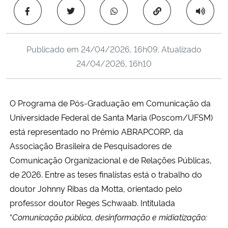
Ministério da Cidadania
Copiar para área 
Ministério da Saúde
Publicado em
24/04/2026, 16h09
. Atualizado
24/04/2026, 16h10
Ministério de Minas e Energia
Ministério da Ciência, Tecnologia, Inovações e Comunicações
O Programa de Pós-Graduação em Comunicação da
Universidade Federal de Santa Maria (Poscom/UFSM)
Ministério do Meio Ambiente
está representado no Prêmio ABRAPCORP, da
Ministério do Turismo
Associação Brasileira de Pesquisadores de
Comunicação Organizacional e de Relações Públicas,
Ministério do Desenvolvimento Regional
de 2026. Entre as teses finalistas está o trabalho do
doutor Johnny Ribas da Motta, orientado pelo
Controladoria-Geral da União
professor doutor Reges Schwaab. Intitulada
“
Comunicação pública, desinformação e midiatização:
Ministério da Mulher, da Família e dos Direitos Humanos