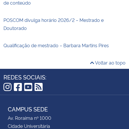
de conteúdo
POSCOM divulga horário 2026/2 – Mestrado e
Doutorado
Qualificação de mestrado – Barbara Martins Pires
Voltar ao topo
REDES SOCIAIS:
Instagram
Facebook
YouTube
RSS
CAMPUS SEDE
Av. Roraima nº 1000
Cidade Universitária