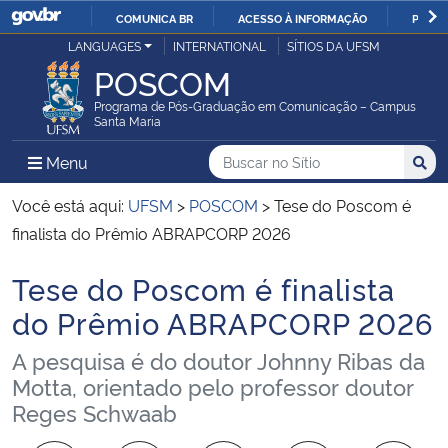
COMUNICA BR
ACESSO À INFORMAÇÃO
PARTI
Casa Civil
LANGUAGES
INTERNATIONAL
SÍTIOS DA UFSM
IR
POSCOM
PARA
Ministério da Justiça e Segurança Pública
O
Programa de Pós-Graduação em Comunicação – Campus
Santa Maria
CONTEÚDO
Ministério da Defesa
Buscar no no Sítio
Busca
Busca:
Menu Principal do Sítio
Menu
Busc
Ministério das Relações Exteriores
Você está aqui:
UFSM
>
POSCOM
>
Tese do Poscom é
finalista do Prêmio ABRAPCORP 2026
Ministério da Economia
Tese do Poscom é finalista
Início do conteúdo
Ministério da Infraestrutura
do Prêmio ABRAPCORP 2026
A pesquisa é do doutor Johnny Ribas da
Ministério da Agricultura, Pecuária e Abastecimento
Motta, orientado pelo professor doutor
Reges Schwaab
Ministério da Educação