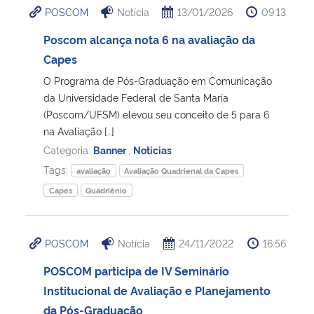
POSCOM
Notícia
13/01/2026
09:13
Ministério da Cidadania
Poscom alcança nota 6 na avaliação da
Ministério da Saúde
Capes
O Programa de Pós-Graduação em Comunicação
Ministério de Minas e Energia
da Universidade Federal de Santa Maria
(Poscom/UFSM) elevou seu conceito de 5 para 6
Ministério da Ciência, Tecnologia, Inovações e Comunicações
na Avaliação […]
Categoria:
Banner
,
Notícias
Ministério do Meio Ambiente
Tags:
avaliação
Avaliação Quadrienal da Capes
Capes
Quadriênio
Ministério do Turismo
Ministério do Desenvolvimento Regional
POSCOM
Notícia
24/11/2022
16:56
POSCOM participa de IV Seminário
Controladoria-Geral da União
Institucional de Avaliação e Planejamento
da Pós-Graduação
Ministério da Mulher, da Família e dos Direitos Humanos