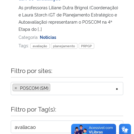
As professoras Liliane Dutra Brignol (Coordenação)
Secretaria-Geral
e Laura Storch (GT de Planejamento Estratégico e
Autoavaliação) representaram o POSCOM na 4ª
Etapa do […]
Secretaria de Governo
Categoria:
Notícias
Tags:
Gabinete de Segurança Institucional
avaliação
planejamento
PRPGP
Advocacia-Geral da União
Filtro por sites:
Banco Central do Brasil
×
POSCOM (SM)
×
Planalto
Filtro por Tag(s):