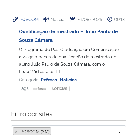
Secretaria-Geral
POSCOM
Notícia
26/08/2025
09:13
Secretaria de Governo
Qualificação de mestrado – Júlio Paulo de
Souza Câmara
Gabinete de Segurança Institucional
O Programa de Pós-Graduação em Comunicação
divulga a banca de qualificação de mestrado do
Advocacia-Geral da União
aluno Júlio Paulo de Souza Câmara, com o
título “Midiosferas […]
Banco Central do Brasil
Categoria:
Defesas
,
Notícias
Tags:
defesas
NOTÍCIAS
Planalto
Filtro por sites:
×
POSCOM (SM)
×