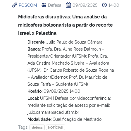
POSCOM
Defesa
09/09/2025
14:00
Ministério da Cidadania
Midiosferas disruptivas: Uma análise da
Ministério da Saúde
midiosfera bolsonarista a partir do recorte
Israel x Palestina
Ministério de Minas e Energia
Discente:
Júlio Paulo de Souza Câmara
Banca:
Profa. Dra. Aline Roes Dalmolin –
Ministério da Ciência, Tecnologia, Inovações e Comunicações
Presidente/Orientador (UFSM); Profa. Dra.
Ada Cristina Machado Silveira – Avaliadora
Ministério do Meio Ambiente
(UFSM); Dr. Carlos Roberto de Souza Robaina
– Avaliador (Externo); Prof. Dr. Maurício de
Ministério do Turismo
Souza Fanfa – Suplente (UFSM)
Horário:
09/09/2025 14:00
Local:
UFSM | Defesa por videoconferência:
Ministério do Desenvolvimento Regional
mediante solicitação de acesso por e-mail:
julio.camara@acad.ufsm.br
Controladoria-Geral da União
Modalidade:
Qualificação de Mestrado
Tags:
defesa
NOTÍCIAS
Ministério da Mulher, da Família e dos Direitos Humanos