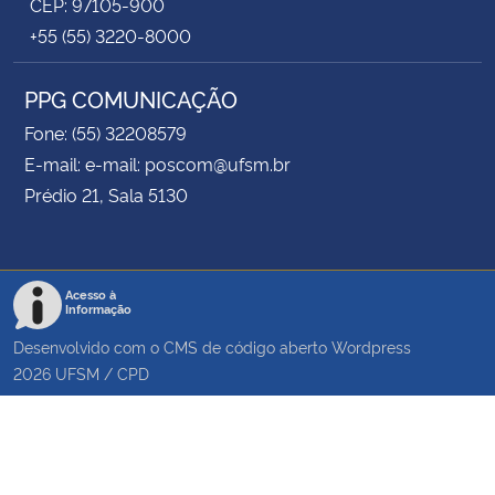
CEP: 97105-900
+55 (55) 3220-8000
PPG COMUNICAÇÃO
Fone: (55) 32208579
E-mail: e-mail: poscom@ufsm.br
Prédio 21, Sala 5130
Acesso à
Informação
Desenvolvido com o CMS de código aberto
Wordpress
2026
UFSM
/
CPD