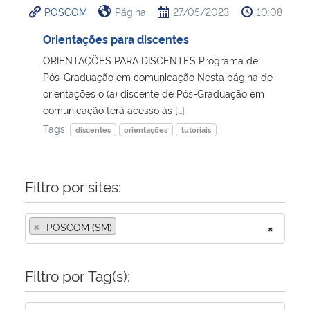
POSCOM
Página
27/05/2023
10:08
Ministério da Cidadania
Orientações para discentes
Ministério da Saúde
ORIENTAÇÕES PARA DISCENTES Programa de
Pós-Graduação em comunicação Nesta página de
Ministério de Minas e Energia
orientações o (a) discente de Pós-Graduação em
comunicação terá acesso às […]
Ministério da Ciência, Tecnologia, Inovações e Comunicações
Tags:
discentes
orientações
tutoriais
Ministério do Meio Ambiente
Filtro por sites:
Ministério do Turismo
×
POSCOM (SM)
×
Ministério do Desenvolvimento Regional
Controladoria-Geral da União
Filtro por Tag(s):
Ministério da Mulher, da Família e dos Direitos Humanos