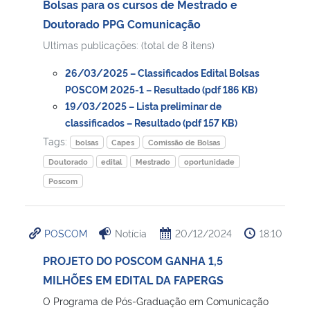
Bolsas para os cursos de Mestrado e
Doutorado PPG Comunicação
Secretaria-Geral
Ultimas publicações: (total de 8 itens)
Secretaria de Governo
26/03/2025 – Classificados Edital Bolsas
POSCOM 2025-1 – Resultado (pdf 186 KB)
19/03/2025 – Lista preliminar de
Gabinete de Segurança Institucional
classificados – Resultado (pdf 157 KB)
Tags:
Advocacia-Geral da União
bolsas
Capes
Comissão de Bolsas
Doutorado
edital
Mestrado
oportunidade
Banco Central do Brasil
Poscom
Planalto
POSCOM
Notícia
20/12/2024
18:10
PROJETO DO POSCOM GANHA 1,5
MILHÕES EM EDITAL DA FAPERGS
O Programa de Pós-Graduação em Comunicação