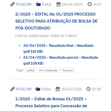
POSCOM
Edital
24/04/2025
14:57
Ministério da Cidadania
2/2025 – EDITAL No 01/2025 PROCESSO
Ministério da Saúde
SELETIVO PARA ATRIBUIÇÃO DE BOLSA DE
PÓS-DOUTORADO
Ministério de Minas e Energia
Ultimas publicações: (total de 4 itens)
Ministério da Ciência, Tecnologia, Inovações e Comunicações
24/04/2025 – Resultado final – Resultado
(pdf 116 KB)
Ministério do Meio Ambiente
22/04/2025 – Resultado parcial – Resultado
(pdf 108 KB)
Tags:
Ministério do Turismo
edital
Pós-Gradução
Poscom
Ministério do Desenvolvimento Regional
POSCOM
Edital
26/03/2025
10:30
Controladoria-Geral da União
1/2025 – Edital de Bolsas 01/2025 –
Processo Seletivo para Concessão de
Ministério da Mulher, da Família e dos Direitos Humanos