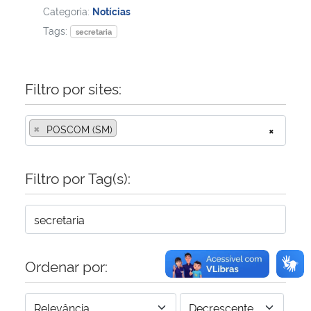
Categoria:
Notícias
Tags:
Secretaria-Geral
secretaria
Secretaria de Governo
Filtro por sites:
Gabinete de Segurança Institucional
×
POSCOM (SM)
×
Advocacia-Geral da União
Filtro por Tag(s):
Banco Central do Brasil
Planalto
Ordenar por: