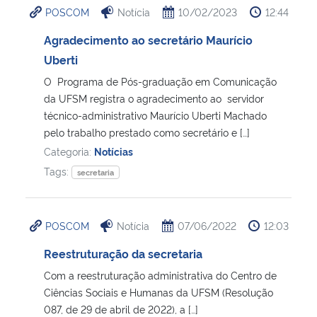
POSCOM
Notícia
10/02/2023
12:44
Ministério da Cidadania
Agradecimento ao secretário Maurício
Ministério da Saúde
Uberti
O Programa de Pós-graduação em Comunicação
Ministério de Minas e Energia
da UFSM registra o agradecimento ao servidor
técnico-administrativo Maurício Uberti Machado
Ministério da Ciência, Tecnologia, Inovações e Comunicações
pelo trabalho prestado como secretário e […]
Categoria:
Notícias
Ministério do Meio Ambiente
Tags:
secretaria
Ministério do Turismo
POSCOM
Notícia
07/06/2022
12:03
Ministério do Desenvolvimento Regional
Reestruturação da secretaria
Com a reestruturação administrativa do Centro de
Controladoria-Geral da União
Ciências Sociais e Humanas da UFSM (Resolução
087, de 29 de abril de 2022), a […]
Ministério da Mulher, da Família e dos Direitos Humanos