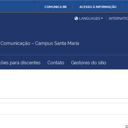
COMUNICA BR
ACESSO À INFORMAÇÃO
Ministério da Defesa
Ministério das Relações
Mini
IR
LANGUAGES
INTERNATI
Exteriores
PARA
O
Ministério da Cidadania
Ministério da Saúde
Mini
CONTEÚDO
 Comunicação – Campus Santa Maria
ções para discentes
Contato
Gestores do sítio
Ministério do
Controladoria-Geral da
Mini
Desenvolvimento Regional
União
Famí
Hum
Advocacia-Geral da União
Banco Central do Brasil
Plan
P