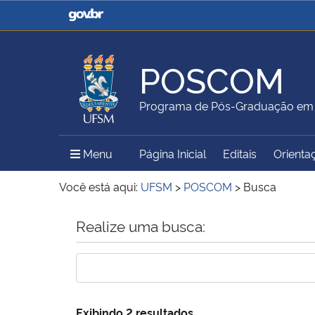
Casa Civil
Ministério da Justiça e
Segurança Pública
POSCOM
Ministério da Agricultura,
Ministério da Educação
Programa de Pós-Graduação em
Pecuária e Abastecimento
Menu Principal do Sítio
Menu
Página Inicial
Editais
Orienta
Ministério do Meio Ambiente
Ministério do Turismo
Você está aqui:
UFSM
>
POSCOM
>
Busca
Início do conteúdo
Realize uma busca:
Secretaria de Governo
Gabinete de Segurança
Institucional
Exibindo 2 resultados