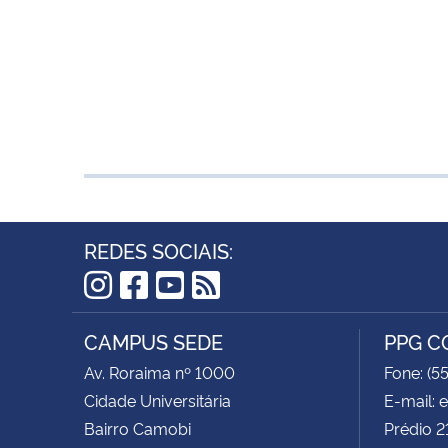
REDES SOCIAIS:
Instagram
Facebook
YouTube
RSS
CAMPUS SEDE
PPG 
Av. Roraima nº 1000
Fone: (5
Cidade Universitária
E-mail:
Bairro Camobi
Prédio 2