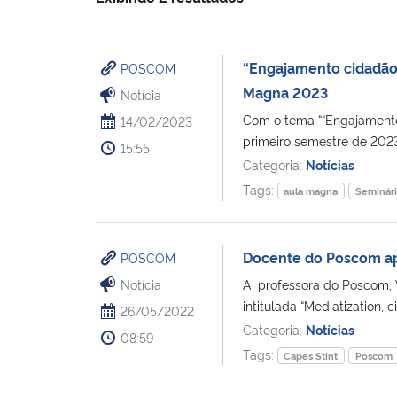
“Engajamento cidadão,
POSCOM
Magna 2023
Notícia
Com o tema ““Engajamento 
14/02/2023
primeiro semestre de 202
15:55
Categoria:
Notícias
Tags:
aula magna
Seminár
Docente do Poscom ap
POSCOM
Notícia
A professora do Poscom, Vi
intitulada “Mediatization, 
26/05/2022
Categoria:
Notícias
08:59
Tags:
Capes Stint
Poscom