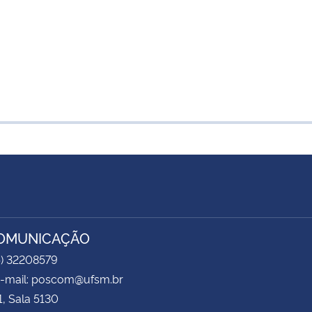
COMUNICAÇÃO
5) 32208579
 e-mail: poscom@ufsm.br
1, Sala 5130