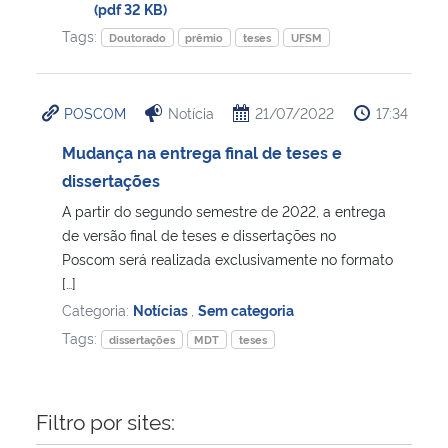
(pdf 32 KB)
Tags:
Doutorado
prêmio
teses
UFSM
Secretaria-Geral
Secretaria de Governo
POSCOM
Notícia
21/07/2022
17:34
Mudança na entrega final de teses e
Gabinete de Segurança Institucional
dissertações
Advocacia-Geral da União
A partir do segundo semestre de 2022, a entrega
de versão final de teses e dissertações no
Poscom será realizada exclusivamente no formato
Banco Central do Brasil
[…]
Categoria:
Notícias
,
Sem categoria
Planalto
Tags:
dissertações
MDT
teses
Filtro por sites: