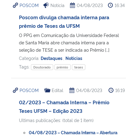
POSCOM
Notícia
04/08/2023
16:34
Ministério da Cidadania
Poscom divulga chamada interna para
Ministério da Saúde
prêmio de Teses da UFSM
O PPG em Comunicação da Universidade Federal
Ministério de Minas e Energia
de Santa Maria abre chamada interna para a
seleção de TESE a ser indicada ao Prêmio […]
Ministério da Ciência, Tecnologia, Inovações e Comunicações
Categoria:
Destaques
,
Notícias
Tags:
Doutorado
prêmio
teses
Ministério do Meio Ambiente
Ministério do Turismo
POSCOM
Edital
04/08/2023
16:19
02/2023 – Chamada Interna – Prêmio
Ministério do Desenvolvimento Regional
Teses UFSM – Edição 2023
Controladoria-Geral da União
Ultimas publicações: (total de 1 item)
04/08/2023 – Chamada Interna – Abertura
Ministério da Mulher, da Família e dos Direitos Humanos