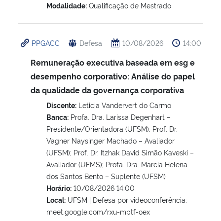
Modalidade:
Qualificação de Mestrado
Secretaria-Geral
PPGACC
Defesa
10/08/2026
14:00
Secretaria de Governo
Remuneração executiva baseada em esg e
desempenho corporativo: Análise do papel
Gabinete de Segurança Institucional
da qualidade da governança corporativa
Advocacia-Geral da União
Discente:
Leticia Vandervert do Carmo
Banca:
Profa. Dra. Larissa Degenhart –
Banco Central do Brasil
Presidente/Orientadora (UFSM); Prof. Dr.
Vagner Naysinger Machado – Avaliador
(UFSM); Prof. Dr. Itzhak David Simão Kaveski –
Planalto
Avaliador (UFMS); Profa. Dra. Marcia Helena
dos Santos Bento – Suplente (UFSM)
Horário:
10/08/2026 14:00
Local:
UFSM | Defesa por videoconferência:
meet.google.com/rxu-mptf-oex