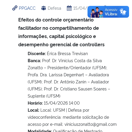
PPGACC
Defesa
15/04/2026
14:00
Efeitos do controle orçamentário
facilitador no compartilhamento de
informações, capital psicológico e
desempenho gerencial de controllers
Discente:
Érica Bressa Trevisan
Banca:
Prof. Dr. Vinícius Costa da Silva
Zonatto – Presidente/Orientador (UFSM);
Profa. Dra. Larissa Degenhart – Avaliadora
(UFSM); Prof. Dr. Antônio Zanin – Avaliador
(UFMS); Prof. Dr. Cristiano Sausen Soares –
Suplente (UFSM)
Horário:
15/04/2026 14:00
Local:
Local: UFSM | Defesa por
videoconferência: mediante solicitação de
acesso por e-mail: viniciuszonatto@gmail.com
Modalidade:
Qualificação de Mestrado