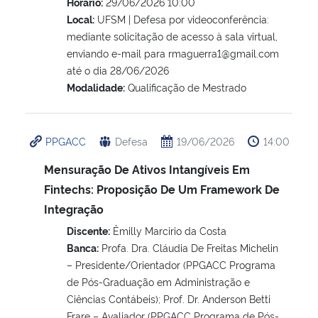
Horário:
29/06/2026 10:00
Local:
UFSM | Defesa por videoconferência:
mediante solicitação de acesso à sala virtual,
enviando e-mail para rmaguerra1@gmail.com
até o dia 28/06/2026
Modalidade:
Qualificação de Mestrado
PPGACC
Defesa
19/06/2026
14:00
Mensuração De Ativos Intangíveis Em
Fintechs: Proposição De Um Framework De
Integração
Discente:
Êmilly Marcirio da Costa
Banca:
Profa. Dra. Cláudia De Freitas Michelin
– Presidente/Orientador (PPGACC Programa
de Pós-Graduação em Administração e
Ciências Contábeis); Prof. Dr. Anderson Betti
Frare – Avaliador (PPGACC Programa de Pós-