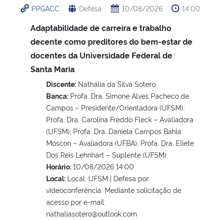
PPGACC
Defesa
10/08/2026
14:00
Ministério da Cidadania
Adaptabilidade de carreira e trabalho
Ministério da Saúde
decente como preditores do bem-estar de
docentes da Universidade Federal de
Ministério de Minas e Energia
Santa Maria
Discente:
Nathália da Silva Sotero
Ministério da Ciência, Tecnologia, Inovações e Comunicações
Banca:
Profa. Dra. Simone Alves Pacheco de
Campos – Presidente/Orientadora (UFSM);
Ministério do Meio Ambiente
Profa. Dra. Carolina Freddo Fleck – Avaliadora
(UFSM); Profa. Dra. Daniela Campos Bahia
Ministério do Turismo
Moscon – Avaliadora (UFBA); Profa. Dra. Eliete
Dos Reis Lehnhart – Suplente (UFSM)
Ministério do Desenvolvimento Regional
Horário:
10/08/2026 14:00
Local:
Local: UFSM | Defesa por
videoconferência: Mediante solicitação de
Controladoria-Geral da União
acesso por e-mail:
nathaliasotero@outlook.com
Ministério da Mulher, da Família e dos Direitos Humanos