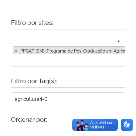
Secretaria-Geral
Filtro por sites:
Secretaria de Governo
×
Gabinete de Segurança Institucional
×
PPGAP (SM) (Programa de Pós-Graduação em Agricultura 
Advocacia-Geral da União
Banco Central do Brasil
Filtro por Tag(s):
Planalto
Ordenar por: