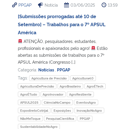
PPGAP
Notícia
03/06/2025
13:59
Ministério da Cidadania
[Submissões prorrogadas até 10 de
Ministério da Saúde
Setembro] – Trabalhos para o 7º APSUL
América
Ministério de Minas e Energia
ATENÇÃO, pesquisadores, estudantes,
profissionais e apaixonados pelo agro!
Estão
Ministério da Ciência, Tecnologia, Inovações e Comunicações
abertas as submissões de trabalhos para o 7º
APSUL América (Congresso […]
Ministério do Meio Ambiente
Categoria:
Notícias
,
PPGAP
Tags:
Agricultura de Precisão
Agricultura4.0
Ministério do Turismo
AgriculturaDePrecisão
AgroBrasileiro
AgroÉTech
AgroÉTudo
AgroInovador
AgroResiliente
Ministério do Desenvolvimento Regional
APSUL2025
CiênciaNoCampo
EventosAgro
ExpodiretoCotrijal
Exposições
InovaçãoNoAgro
Controladoria-Geral da União
NãoMeToque
PesquisaCientífica
PPGAP
SustentabilidadeNoAgro
Ministério da Mulher, da Família e dos Direitos Humanos