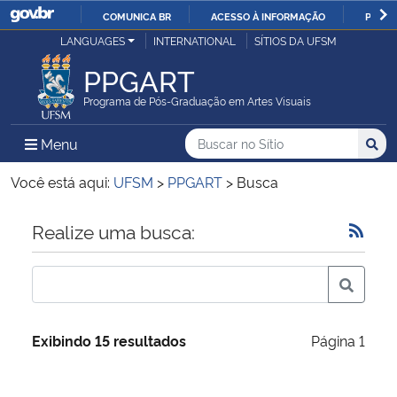
COMUNICA BR
ACESSO À INFORMAÇÃO
PARTI
Casa Civil
LANGUAGES
INTERNATIONAL
SÍTIOS DA UFSM
IR
PARA
PPGART
Ministério da Justiça e Segurança Pública
O
Programa de Pós-Graduação em Artes Visuais
CONTEÚDO
Ministério da Defesa
Buscar no no Sítio
Busca
Busca:
Menu Principal do Sítio
Menu
Busc
Ministério das Relações Exteriores
Você está aqui:
UFSM
>
PPGART
>
Busca
Ministério da Economia
Início do conteúdo
Realize uma busca:
Ministério da Infraestrutura
Ministério da Agricultura, Pecuária e Abastecimento
Exibindo 15 resultados
Página 1
Ministério da Educação