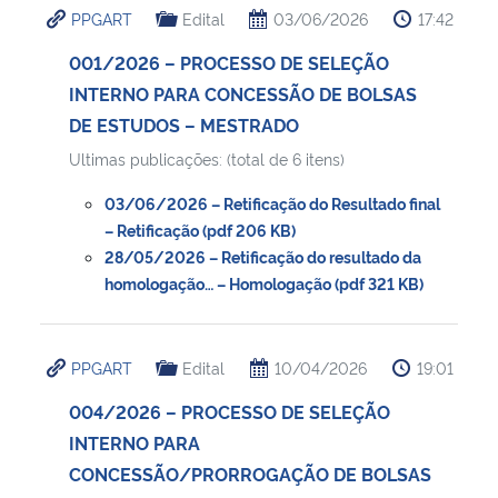
PPGART
Edital
03/06/2026
17:42
Ministério da Cidadania
001/2026 – PROCESSO DE SELEÇÃO
Ministério da Saúde
INTERNO PARA CONCESSÃO DE BOLSAS
DE ESTUDOS – MESTRADO
Ministério de Minas e Energia
Ultimas publicações: (total de 6 itens)
Ministério da Ciência, Tecnologia, Inovações e Comunicações
03/06/2026 – Retificação do Resultado final
– Retificação (pdf 206 KB)
Ministério do Meio Ambiente
28/05/2026 – Retificação do resultado da
homologação… – Homologação (pdf 321 KB)
Ministério do Turismo
PPGART
Edital
10/04/2026
19:01
Ministério do Desenvolvimento Regional
004/2026 – PROCESSO DE SELEÇÃO
Controladoria-Geral da União
INTERNO PARA
CONCESSÃO/PRORROGAÇÃO DE BOLSAS
Ministério da Mulher, da Família e dos Direitos Humanos