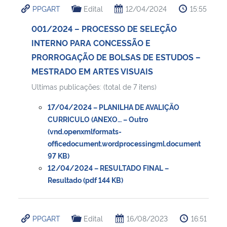
PPGART
Edital
12/04/2024
15:55
Ministério da Cidadania
001/2024 – PROCESSO DE SELEÇÃO
Ministério da Saúde
INTERNO PARA CONCESSÃO E
PRORROGAÇÃO DE BOLSAS DE ESTUDOS –
Ministério de Minas e Energia
MESTRADO EM ARTES VISUAIS
Ultimas publicações: (total de 7 itens)
Ministério da Ciência, Tecnologia, Inovações e Comunicações
17/04/2024 – PLANILHA DE AVALIÇÃO
Ministério do Meio Ambiente
CURRICULO (ANEXO… – Outro
(vnd.openxmlformats-
officedocument.wordprocessingml.document
Ministério do Turismo
97 KB)
12/04/2024 – RESULTADO FINAL –
Ministério do Desenvolvimento Regional
Resultado (pdf 144 KB)
Controladoria-Geral da União
PPGART
Edital
16/08/2023
16:51
Ministério da Mulher, da Família e dos Direitos Humanos