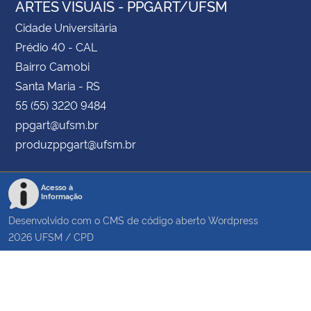
ARTES VISUAIS - PPGART/UFSM
Cidade Universitária
Prédio 40 - CAL
Bairro Camobi
Santa Maria - RS
55 (55) 3220 9484
ppgart@ufsm.br
produzppgart@ufsm.br
Acesso à
Informação
Desenvolvido com o CMS de código aberto
Wordpress
2026
UFSM
/
CPD