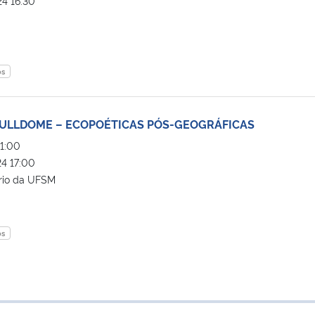
4 16:30
os
FULLDOME – ECOPOÉTICAS PÓS-GEOGRÁFICAS
1:00
4 17:00
rio da UFSM
os