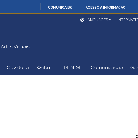
COMUNICA BR
ACESSO À INFORMAÇÃO
Ministério da Defesa
Ministério das Relações
Mini
IR
LANGUAGES
INTERNATI
Exteriores
PARA
O
Ministério da Cidadania
Ministério da Saúde
Mini
CONTEÚDO
rtes Visuais
Ouvidoria
Webmail
PEN-SIE
Comunicação
Ges
Ministério do
Controladoria-Geral da
Mini
Desenvolvimento Regional
União
Famí
Hum
Advocacia-Geral da União
Banco Central do Brasil
Plan
P