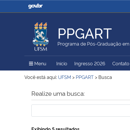
Casa Civil
Ministério da Justiça e
Segurança Pública
PPGART
Ministério da Agricultura,
Ministério da Educação
Programa de Pós-Graduação em A
Pecuária e Abastecimento
Menu Principal do Sítio
Menu
Início
Ingresso 2026
Contato
Ministério do Meio Ambiente
Ministério do Turismo
Você está aqui:
UFSM
>
PPGART
>
Busca
Início do conteúdo
Realize uma busca:
Secretaria de Governo
Gabinete de Segurança
Institucional
Exibindo 5 resultados