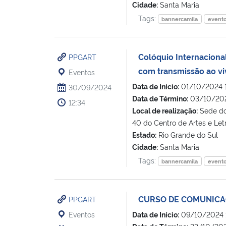
Cidade:
Santa Maria
Tags:
bannercamila
event
Colóquio Internaciona
PPGART
com transmissão ao v
Eventos
Data de Início:
01/10/2024 
30/09/2024
Data de Término:
03/10/202
12:34
Local de realização:
Sede do 
40 do Centro de Artes e Le
Estado:
Rio Grande do Sul
Cidade:
Santa Maria
Tags:
bannercamila
event
CURSO DE COMUNICAÇÃ
PPGART
Eventos
Data de Início:
09/10/2024 