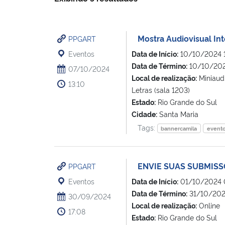
Mostra Audiovisual Int
PPGART
Eventos
Data de Início:
10/10/2024 
Data de Término:
10/10/202
07/10/2024
Local de realização:
Miniaudi
13:10
Letras (sala 1203)
Estado:
Rio Grande do Sul
Cidade:
Santa Maria
Tags:
bannercamila
event
ENVIE SUAS SUBMISS
PPGART
Eventos
Data de Início:
01/10/2024 
Data de Término:
31/10/202
30/09/2024
Local de realização:
Online
17:08
Estado:
Rio Grande do Sul