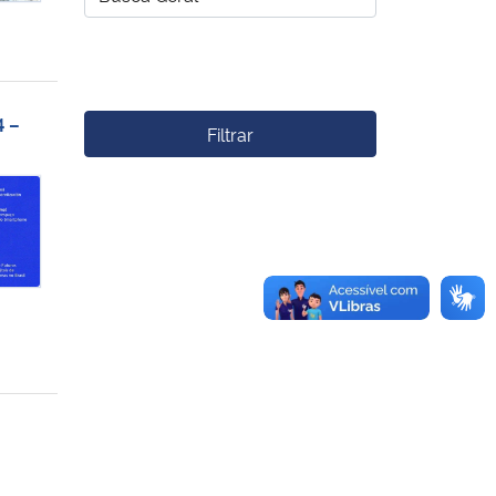
4 –
Filtrar
imondon 100 anos – de 1 a 3 de outubro de 2024 – com transmissão a