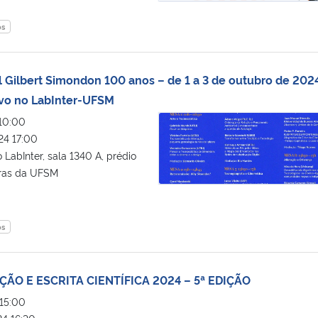
os
l Gilbert Simondon 100 anos – de 1 a 3 de outubro de 202
ivo no LabInter-UFSM
Colóquio Internacional Gilbert S
10:00
4 17:00
LabInter, sala 1340 A, prédio
tras da UFSM
os
O E ESCRITA CIENTÍFICA 2024 – 5ª EDIÇÃO
15:00