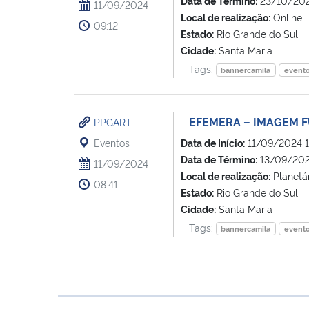
Data de Término:
23/10/202
11/09/2024
Local de realização:
Online
09:12
Estado:
Rio Grande do Sul
Cidade:
Santa Maria
Tags:
bannercamila
event
EFEMERA – IMAGEM 
PPGART
Eventos
Data de Início:
11/09/2024 1
Data de Término:
13/09/202
11/09/2024
Local de realização:
Planetá
08:41
Estado:
Rio Grande do Sul
Cidade:
Santa Maria
Tags:
bannercamila
event