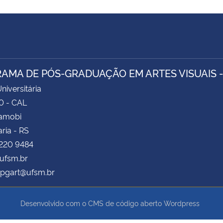
AMA DE PÓS-GRADUAÇÃO EM ARTES VISUAIS 
niversitária
0 - CAL
Camobi
ria - RS
3220 9484
ufsm.br
pgart@ufsm.br
Desenvolvido com o CMS de código aberto
Wordpress