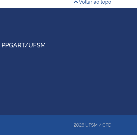
Voltar ao topo
- PPGART/UFSM
2026
UFSM
/
CPD