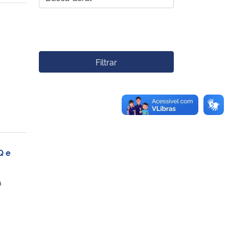
Filtrar
Q e
a