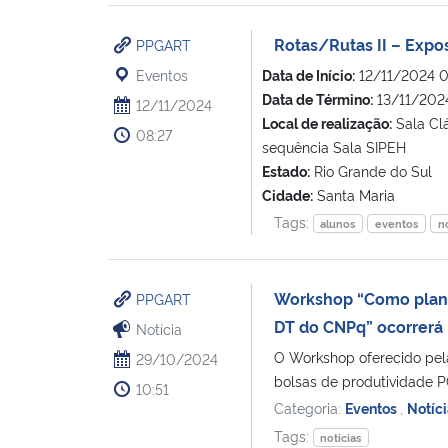
Rotas/Rutas II – Expo
PPGART
Eventos
Data de Início:
12/11/2024 
Data de Término:
13/11/202
12/11/2024
Local de realização:
Sala Clá
08:27
sequência Sala SIPEH
Estado:
Rio Grande do Sul
Cidade:
Santa Maria
Tags:
alunos
eventos
no
Workshop “Como planej
PPGART
DT do CNPq” ocorrerá
Notícia
O Workshop oferecido pel
29/10/2024
bolsas de produtividade P
10:51
Categoria:
Eventos
,
Notíci
Tags:
noticias