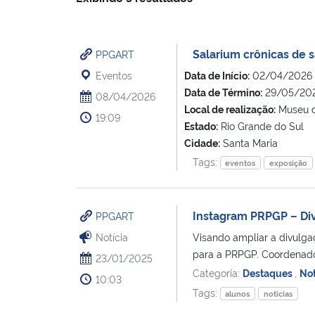
Salarium crônicas de s
PPGART
Eventos
Data de Início:
02/04/2026 
Data de Término:
29/05/202
08/04/2026
Local de realização:
Museu d
19:09
Estado:
Rio Grande do Sul
Cidade:
Santa Maria
Tags:
eventos
exposição
Instagram PRPGP – Di
PPGART
Notícia
Visando ampliar a divulga
para a PRPGP. Coordenado
23/01/2025
Categoria:
Destaques
,
Not
10:03
Tags:
alunos
noticias