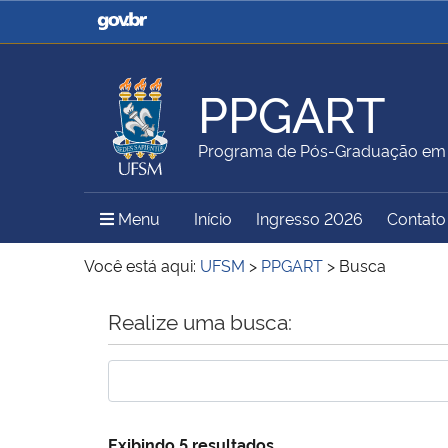
Casa Civil
Ministério da Justiça e
Segurança Pública
PPGART
Ministério da Agricultura,
Ministério da Educação
Programa de Pós-Graduação em A
Pecuária e Abastecimento
Menu Principal do Sítio
Menu
Início
Ingresso 2026
Contato
Ministério do Meio Ambiente
Ministério do Turismo
Você está aqui:
UFSM
>
PPGART
>
Busca
Início do conteúdo
Realize uma busca:
Secretaria de Governo
Gabinete de Segurança
Institucional
Exibindo 5 resultados