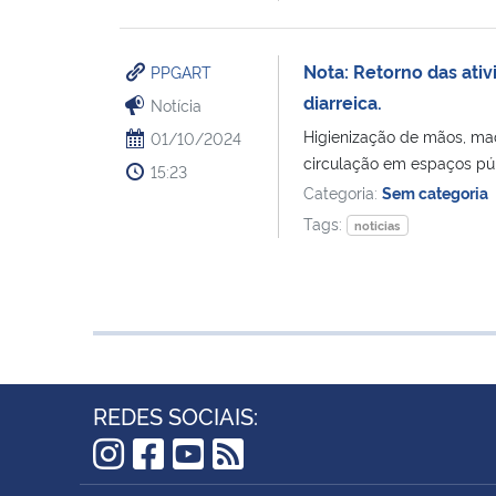
Nota: Retorno das ati
PPGART
diarreica.
Notícia
Higienização de mãos, maç
01/10/2024
circulação em espaços púb
15:23
Categoria:
Sem categoria
Tags:
noticias
REDES SOCIAIS:
Instagram
Facebook
YouTube
RSS