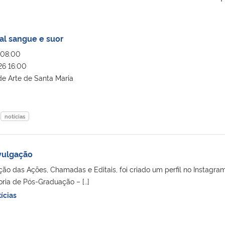
al sangue e suor
08:00
6 16:00
e Arte de Santa Maria
noticias
vulgação
ção das Ações, Chamadas e Editais, foi criado um perfil no Instagra
ria de Pós-Graduação – […]
ícias