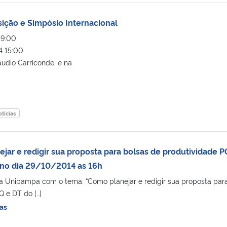
sição e Simpósio Internacional
09:00
4 15:00
udio Carriconde, e na
ticias
ar e redigir sua proposta para bolsas de produtividade P
 no dia 29/10/2014 as 16h
a Unipampa com o tema: “Como planejar e redigir sua proposta par
Q e DT do […]
as