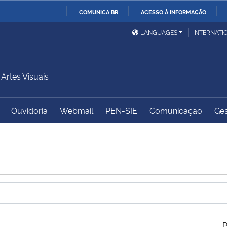
COMUNICA BR
ACESSO À INFORMAÇÃO
Ministério da Defesa
Ministério das Relações
Mini
IR
LANGUAGES
INTERNATI
Exteriores
PARA
O
Ministério da Cidadania
Ministério da Saúde
Mini
CONTEÚDO
rtes Visuais
Ouvidoria
Webmail
PEN-SIE
Comunicação
Ges
Ministério do
Controladoria-Geral da
Mini
Desenvolvimento Regional
União
Famí
Hum
Advocacia-Geral da União
Banco Central do Brasil
Plan
P