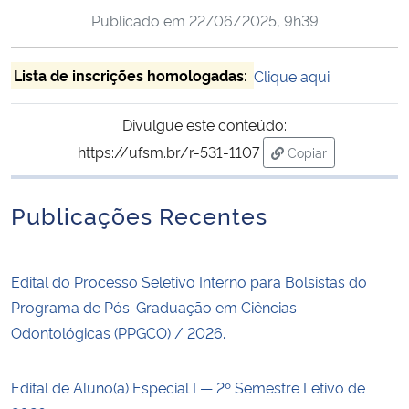
Publicado em
22/06/2025, 9h39
Secretaria-Geral
Lista de inscrições homologadas:
Clique aqui
Secretaria de Governo
Divulgue este conteúdo:
Gabinete de Segurança Institucional
https://ufsm.br/r-531-1107
Copiar
para área de trans
Advocacia-Geral da União
Publicações Recentes
Banco Central do Brasil
Edital do Processo Seletivo Interno para Bolsistas do
Planalto
Programa de Pós-Graduação em Ciências
Odontológicas (PPGCO) / 2026.
Edital de Aluno(a) Especial I — 2º Semestre Letivo de