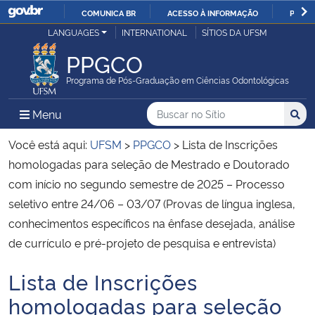
COMUNICA BR
ACESSO À INFORMAÇÃO
PARTI
Casa Civil
LANGUAGES
INTERNATIONAL
SÍTIOS DA UFSM
IR
PARA
PPGCO
Ministério da Justiça e Segurança Pública
O
Programa de Pós-Graduação em Ciências Odontológicas
CONTEÚDO
Ministério da Defesa
Buscar no no Sítio
Busca
Busca:
Menu Principal do Sítio
Menu
Busc
Ministério das Relações Exteriores
Você está aqui:
UFSM
>
PPGCO
>
Lista de Inscrições
homologadas para seleção de Mestrado e Doutorado
Ministério da Economia
com início no segundo semestre de 2025 – Processo
seletivo entre 24/06 – 03/07 (Provas de língua inglesa,
Ministério da Infraestrutura
conhecimentos específicos na ênfase desejada, análise
de currículo e pré-projeto de pesquisa e entrevista)
Ministério da Agricultura, Pecuária e Abastecimento
Lista de Inscrições
Início do conteúdo
Ministério da Educação
homologadas para seleção