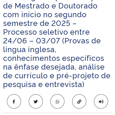
de Mestrado e Doutorado
Ministério da Cidadania
com início no segundo
Ministério da Saúde
semestre de 2025 –
Processo seletivo entre
Ministério de Minas e Energia
24/06 – 03/07 (Provas de
Ministério da Ciência, Tecnologia, Inovações e Comunicações
língua inglesa,
conhecimentos específicos
Ministério do Meio Ambiente
na ênfase desejada, análise
de currículo e pré-projeto de
Ministério do Turismo
pesquisa e entrevista)
Ministério do Desenvolvimento Regional
Controladoria-Geral da União
Copiar para área 
Ministério da Mulher, da Família e dos Direitos Humanos