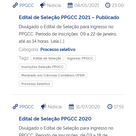
PPGCC
Notícia
08/01/2021
23:00
Ministério da Cidadania
Edital de Seleção PPGCC 2021 – Publicado
Ministério da Saúde
Divulgado o Edital de Seleção para ingresso no
PPGCC. Período de inscrições: 09 a 22 de janeiro,
Ministério de Minas e Energia
até as 14 horas. Leia […]
Categoria:
Processo seletivo
Ministério da Ciência, Tecnologia, Inovações e Comunicações
Tags:
Edital de Seleção
Ingresso PPGCC
Inscrições Seleção PPGCC
Ministério do Meio Ambiente
Mestrado em Ciências Contábeis UFSM
Processo Seletivo
Ministério do Turismo
Ministério do Desenvolvimento Regional
PPGCC
Notícia
31/07/2020
17:55
Edital de Seleção PPGCC 2020
Controladoria-Geral da União
Divulgado o Edital de Seleção para ingresso no
Ministério da Mulher, da Família e dos Direitos Humanos
PPGCC. Período de inscrições: de 03 a 18 de