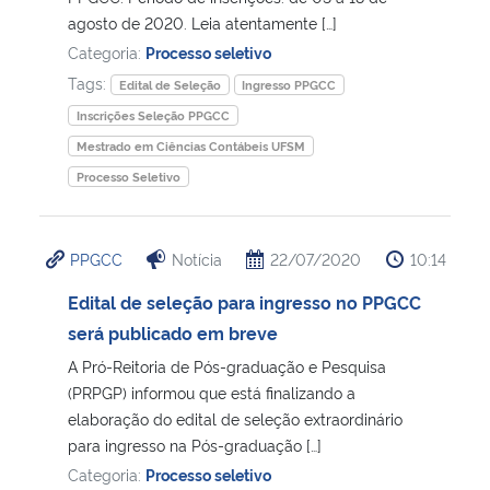
agosto de 2020. Leia atentamente […]
Secretaria-Geral
Categoria:
Processo seletivo
Tags:
Edital de Seleção
Ingresso PPGCC
Secretaria de Governo
Inscrições Seleção PPGCC
Mestrado em Ciências Contábeis UFSM
Gabinete de Segurança Institucional
Processo Seletivo
Advocacia-Geral da União
PPGCC
Notícia
22/07/2020
10:14
Banco Central do Brasil
Edital de seleção para ingresso no PPGCC
será publicado em breve
Planalto
A Pró-Reitoria de Pós-graduação e Pesquisa
(PRPGP) informou que está finalizando a
elaboração do edital de seleção extraordinário
para ingresso na Pós-graduação […]
Categoria:
Processo seletivo