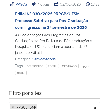
PPGCS
Notícia
02/06/2026
13:33
Ministério da Cidadania
Edital Nº 030/2025 PRPGP/UFSM –
Ministério da Saúde
Processo Seletivo para Pós-Graduação
com ingresso no 2º semestre de 2026
Ministério de Minas e Energia
As Coordenações dos Programas de Pós-
Graduação e a Pró-Reitoria de Pós-graduação e
Ministério da Ciência, Tecnologia, Inovações e Comunicações
Pesquisa (PRPGP) anunciam a abertura da 2ª
janela do Edital […]
Ministério do Meio Ambiente
Categoria:
Sem categoria
Tags:
DOUTORADO
EDITAL
MESTRADO
ppgcs
Ministério do Turismo
UFSM
Ministério do Desenvolvimento Regional
Filtro por sites:
Controladoria-Geral da União
×
PPGCS (SM)
×
Ministério da Mulher, da Família e dos Direitos Humanos