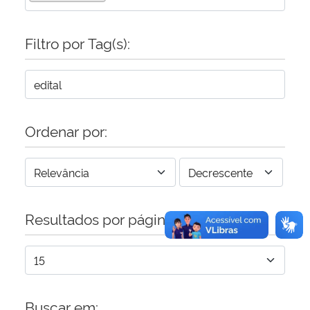
Secretaria-Geral
Filtro por Tag(s):
Secretaria de Governo
Gabinete de Segurança Institucional
Ordenar por:
Advocacia-Geral da União
Banco Central do Brasil
Resultados por página:
Planalto
Buscar em: