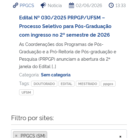
PPGCS
Notícia
02/06/2026
13:33
Ministério da Cidadania
Edital Nº 030/2025 PRPGP/UFSM –
Ministério da Saúde
Processo Seletivo para Pós-Graduação
com ingresso no 2º semestre de 2026
Ministério de Minas e Energia
As Coordenações dos Programas de Pós-
Graduação e a Pró-Reitoria de Pós-graduação e
Ministério da Ciência, Tecnologia, Inovações e Comunicações
Pesquisa (PRPGP) anunciam a abertura da 2ª
janela do Edital […]
Ministério do Meio Ambiente
Categoria:
Sem categoria
Tags:
DOUTORADO
EDITAL
MESTRADO
ppgcs
Ministério do Turismo
UFSM
Ministério do Desenvolvimento Regional
Filtro por sites:
Controladoria-Geral da União
×
PPGCS (SM)
×
Ministério da Mulher, da Família e dos Direitos Humanos