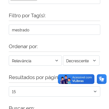
Secretaria-Geral
Filtro por Tag(s):
Secretaria de Governo
Gabinete de Segurança Institucional
Ordenar por:
Advocacia-Geral da União
Banco Central do Brasil
Resultados por página:
Planalto
Buscar em: