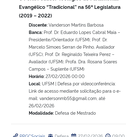
Evangélico “Tradicional” na 56ª Legislatura
(2019 – 2022)
Discente:
Vanderson Martins Barbosa
Banca:
Prof. Dr. Eduardo Lopes Cabral Maia –
Presidente/Orientador (UFSM); Prof. Dr.
Marcelo Simoes Serran de Pinho, Avaliador
(UFSC); Prof. Dr. Reginaldo Teixeira Perez –
Avaliador (UFSM); Profa. Dra. Rosana Soares
Campos – Suplente (UFSM)
Horário:
27/02/2026 00:00
Local:
UFSM | Defesa por videoconferência:
Link de acesso mediante solicitação para o e-
mail: vandersonmb55@gmail.com, até
26/02/2026
Modalidade:
Defesa de Mestrado
PPGCSociais
Defesa
27/02/2026
09:00