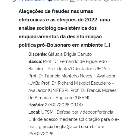
Alegações de fraudes nas urnas
eletrônicas e as eleições de 2022: uma
análise sociológica-sistêmica dos
enquadramentos da desinformação
política pró-Bolsonaro em ambiente […]
Discente:
Gláucia Briglia Canuto
Banca:
Prof. Dr. Fernando de Figueiredo
Balieiro – Presidente/Orientador (UFCAT);
Prof. Dr. Fabrício Monteiro Neves – Avaliador
(UnB); Prof. Dr. Richard Miskolci Escudeiro –
Avaliador (UNIFESP); Prof. Dr. Francis Moraes
de Almeida – Suplente (UFSM)
Horário:
27/02/2026 09:00
Local:
UFSM | Defesa por videoconferência:
Link de acesso mediante solicitação para o e-
mail: glaucia.briglia@acad.ufsm.br, até
25/02/2026