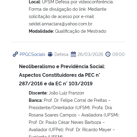
Local:
UFSM Defesa por videoconferência:
Forma de divulgação do link: Mediante
solicitação de acesso por e-mail:
seidel.annaclara@yahoo.com.br
Modalidade:
Qualificação de Mestrado
PPGCSociais
Defesa
26/03/2026
09:00
Neoliberalismo e Previdência Social:
Aspectos Constituidores da PEC n°
287/2016 e da EC n° 103/2019
Discente:
João Luiz Franzon
Banca:
Prof. Dr. Felipe Corral de Freitas –
Presidente/Orientador (UFSM); Profa. Dra.
Rosana Soares Campos – Avaliadora (UFSM);
Prof. Dr. Paulo César Neves Barboza –
Avaliador (UFPel); Prof. Dr. Ricardo Mayer –
Suplente (UFSM)