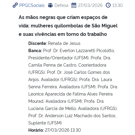
PPGCSociais
Defesa
27/03/2026
13:30
Ministério da Cidadania
As mãos negras que criam espaços de
Ministério da Saúde
vida: mulheres quilombolas de São Miguel
e suas vivências em torno do trabalho
Ministério de Minas e Energia
Discente:
Renata de Jesus
Banca:
Prof. Dr. Everton Lazzaretti Picolotto,
Ministério da Ciência, Tecnologia, Inovações e Comunicações
Presidente/Orientador (UFSM); Profa. Dra.
Camila Penna de Castro, Coorientadora
Ministério do Meio Ambiente
(UFRGS); Prof. Dr. José Carlos Gomes dos
Anjos, Avaliador (UFRGS); Profa. Dra. Laura
Ministério do Turismo
Senna Ferreira, Avaliadora (UFSM); Profa. Dra.
Leonice Aparecida de Fatima Alves Pereira
Mourad, Avaliadora (UFSM); Profa. Dra.
Ministério do Desenvolvimento Regional
Luciana Garcia de Mello, Avaliadora (UFRGS);
Prof. Dr. Anderson Luiz Machado dos Santos,
Controladoria-Geral da União
Suplente (UFSM)
Horário:
27/03/2026 13:30
Ministério da Mulher, da Família e dos Direitos Humanos