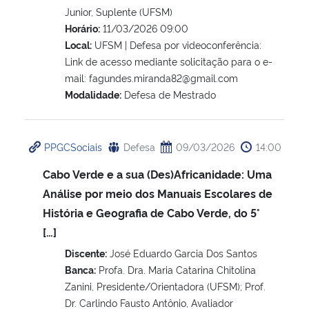
Junior, Suplente (UFSM)
Horário:
11/03/2026 09:00
Local:
UFSM | Defesa por videoconferência:
Link de acesso mediante solicitação para o e-
mail: fagundes.miranda82@gmail.com
Modalidade:
Defesa de Mestrado
PPGCSociais
Defesa
09/03/2026
14:00
Cabo Verde e a sua (Des)Africanidade: Uma
Análise por meio dos Manuais Escolares de
História e Geografia de Cabo Verde, do 5°
[…]
Discente:
José Eduardo Garcia Dos Santos
Banca:
Profa. Dra. Maria Catarina Chitolina
Zanini, Presidente/Orientadora (UFSM); Prof.
Dr. Carlindo Fausto Antônio, Avaliador