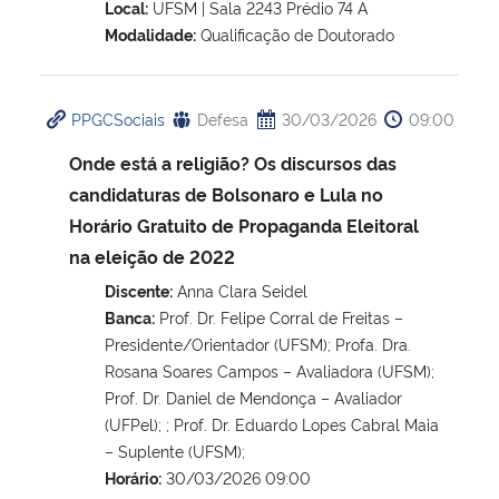
Local:
UFSM | Sala 2243 Prédio 74 A
Modalidade:
Qualificação de Doutorado
Secretaria-Geral
Secretaria de Governo
PPGCSociais
Defesa
30/03/2026
09:00
Onde está a religião? Os discursos das
Gabinete de Segurança Institucional
candidaturas de Bolsonaro e Lula no
Horário Gratuito de Propaganda Eleitoral
Advocacia-Geral da União
na eleição de 2022
Banco Central do Brasil
Discente:
Anna Clara Seidel
Banca:
Prof. Dr. Felipe Corral de Freitas –
Presidente/Orientador (UFSM); Profa. Dra.
Planalto
Rosana Soares Campos – Avaliadora (UFSM);
Prof. Dr. Daniel de Mendonça – Avaliador
(UFPel); ; Prof. Dr. Eduardo Lopes Cabral Maia
– Suplente (UFSM);
Horário:
30/03/2026 09:00