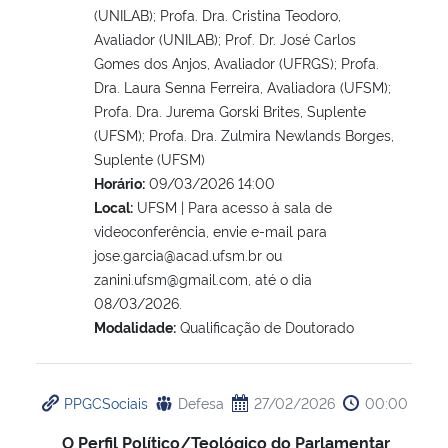
(UNILAB); Profa. Dra. Cristina Teodoro,
Avaliador (UNILAB); Prof. Dr. José Carlos
Gomes dos Anjos, Avaliador (UFRGS); Profa.
Dra. Laura Senna Ferreira, Avaliadora (UFSM);
Profa. Dra. Jurema Gorski Brites, Suplente
(UFSM); Profa. Dra. Zulmira Newlands Borges,
Suplente (UFSM)
Horário:
09/03/2026 14:00
Local:
UFSM | Para acesso à sala de
videoconferência, envie e-mail para
jose.garcia@acad.ufsm.br ou
zanini.ufsm@gmail.com, até o dia
08/03/2026.
Modalidade:
Qualificação de Doutorado
PPGCSociais
Defesa
27/02/2026
00:00
O Perfil Político/Teológico do Parlamentar