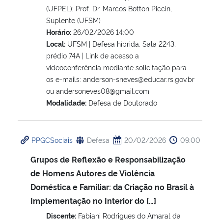
(UFPEL); Prof. Dr. Marcos Botton Piccin,
Suplente (UFSM)
Horário:
26/02/2026 14:00
Local:
UFSM | Defesa híbrida: Sala 2243,
prédio 74A | Link de acesso a
videoconferência mediante solicitação para
os e-mails: anderson-sneves@educar.rs.gov.br
ou andersoneves08@gmail.com
Modalidade:
Defesa de Doutorado
PPGCSociais
Defesa
20/02/2026
09:00
Grupos de Reflexão e Responsabilização
de Homens Autores de Violência
Doméstica e Familiar: da Criação no Brasil à
Implementação no Interior do […]
Discente:
Fabiani Rodrigues do Amaral da