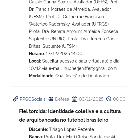
Cassio Cunha Soares, Avaliador (UFFS); Prof.
Dr. Francis Moraes de Almeida, Avaliador
(UFSM); Prof. Dr. Guilherme Francisco
Waterloo Radomsky, Avaliador (UFRGS);
Profa. Dra. Renata Amorim Almeida Fonseca,
Suplente (UNIRIO); Profa. Dra. Jurema Gorski
Brites, Suplente (UFSM)
Horário:
12/12/2025 14:00
Local:
Solicitar acesso à sala virtual até o dia
10/12 via e-mail: hubnerjeniffer@gmail.com
Modalidade:
Qualificação de Doutorado
PPGCSociais
Defesa
03/11/2025
08:00
Fiel torcida: Identidade coletiva e a cultura
de arquibancada no futebol brasileiro
Discente:
Thiago Lopes Pezente
Banca:
Profa. Dra. Mari Cleise Sandalowski –