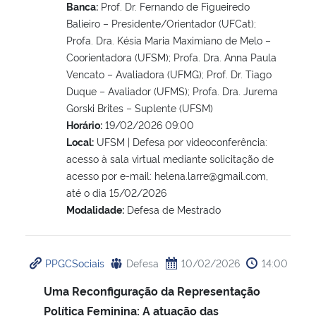
Banca:
Prof. Dr. Fernando de Figueiredo
Balieiro – Presidente/Orientador (UFCat);
Profa. Dra. Késia Maria Maximiano de Melo –
Coorientadora (UFSM); Profa. Dra. Anna Paula
Vencato – Avaliadora (UFMG); Prof. Dr. Tiago
Duque – Avaliador (UFMS); Profa. Dra. Jurema
Gorski Brites – Suplente (UFSM)
Horário:
19/02/2026 09:00
Local:
UFSM | Defesa por videoconferência:
acesso à sala virtual mediante solicitação de
acesso por e-mail: helena.larre@gmail.com,
até o dia 15/02/2026
Modalidade:
Defesa de Mestrado
PPGCSociais
Defesa
10/02/2026
14:00
Uma Reconfiguração da Representação
Política Feminina: A atuação das