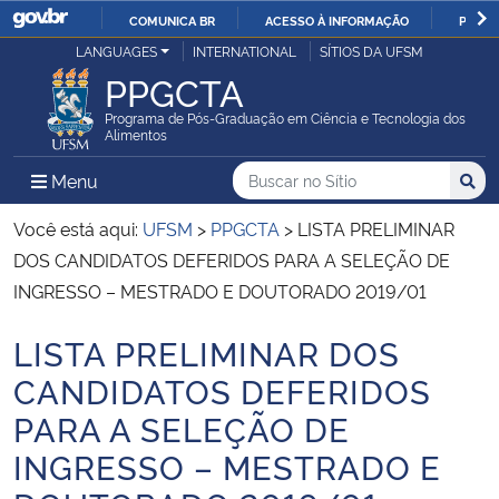
COMUNICA BR
ACESSO À INFORMAÇÃO
PARTI
Casa Civil
LANGUAGES
INTERNATIONAL
SÍTIOS DA UFSM
IR
PPGCTA
PARA
Ministério da Justiça e Segurança Pública
O
Programa de Pós-Graduação em Ciência e Tecnologia dos
Alimentos
CONTEÚDO
Ministério da Defesa
Buscar no no Sítio
Busca
Busca:
Menu Principal do Sítio
Menu
Busc
Ministério das Relações Exteriores
Você está aqui:
UFSM
>
PPGCTA
>
LISTA PRELIMINAR
DOS CANDIDATOS DEFERIDOS PARA A SELEÇÃO DE
Ministério da Economia
INGRESSO – MESTRADO E DOUTORADO 2019/01
LISTA PRELIMINAR DOS
Ministério da Infraestrutura
Início do conteúdo
CANDIDATOS DEFERIDOS
Ministério da Agricultura, Pecuária e Abastecimento
PARA A SELEÇÃO DE
INGRESSO – MESTRADO E
Ministério da Educação