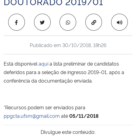
DOUTORADO 2019/01
Ministério da Cidadania
Copiar para área 
Ministério da Saúde
Ministério de Minas e Energia
Publicado em
30/10/2018, 18h26
Ministério da Ciência, Tecnologia, Inovações e Comunicações
Está disponível
aqui
a lista preliminar de candidatos
Ministério do Meio Ambiente
deferidos para a seleção de ingresso 2019-01, após a
conferência da documentação enviada.
Ministério do Turismo
Ministério do Desenvolvimento Regional
*Recursos podem ser enviados para
ppgcta.ufsm@gmail.com
até
05/11/2018
Controladoria-Geral da União
Divulgue este conteúdo:
Ministério da Mulher, da Família e dos Direitos Humanos