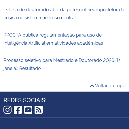
Defesa de doutorado aborda potencial neuroprotetor da
crisina no sistema nervoso central
PPGCTA publica regulamentação para uso de
Inteligência Artificial em atividades acadêmicas
Processo seletivo para Mestrado e Doutorado 2026 (1ª
janela): Resultado
Voltar ao topo
REDES SOCIAIS:
Instagram
Facebook
YouTube
RSS