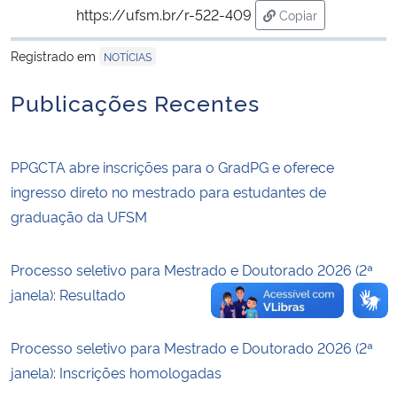
https://ufsm.br/r-522-409
Copiar
para área de trans
Secretaria-Geral
Registrado em
NOTÍCIAS
Secretaria de Governo
Publicações Recentes
Gabinete de Segurança Institucional
PPGCTA abre inscrições para o GradPG e oferece
Advocacia-Geral da União
ingresso direto no mestrado para estudantes de
graduação da UFSM
Banco Central do Brasil
Processo seletivo para Mestrado e Doutorado 2026 (2ª
Planalto
janela): Resultado
Processo seletivo para Mestrado e Doutorado 2026 (2ª
janela): Inscrições homologadas