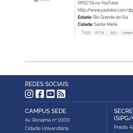
PPGCTA no YouTube:
http://www.youtube.com/@
Estado:
Rio Grande do Sul
Cidade:
Santa Maria
Tags:
DTCA
DZO
Estatís
REDES SOCIAIS:
Instagram
Facebook
YouTube
RSS
CAMPUS SEDE
SECRE
(SIPG
Av. Roraima nº 1000
Prédio 4
Cidade Universitária