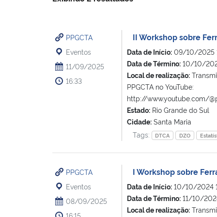
II Workshop sobre Ferr
PPGCTA
Eventos
Data de Início:
09/10/2025 
Data de Término:
10/10/202
11/09/2025
Local de realização:
Transmis
16:33
PPGCTA no YouTube:
http://www.youtube.com/@
Estado:
Rio Grande do Sul
Cidade:
Santa Maria
Tags:
DTCA
DZO
Estatís
I Workshop sobre Ferra
PPGCTA
Eventos
Data de Início:
10/10/2024 
Data de Término:
11/10/202
08/09/2025
Local de realização:
Transmis
16:15