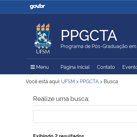
Casa Civil
Ministério da Justiça e
Segurança Pública
PPGCTA
Ministério da Agricultura,
Ministério da Educação
Programa de Pós-Graduação em C
Pecuária e Abastecimento
Menu Principal do Sítio
Menu
Página Inicial
Contato
Event
Ministério do Meio Ambiente
Ministério do Turismo
Você está aqui:
UFSM
>
PPGCTA
>
Busca
Início do conteúdo
Realize uma busca:
Secretaria de Governo
Gabinete de Segurança
Institucional
Exibindo 2 resultados