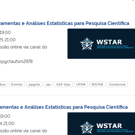
amentas e Análises Estatísticas para Pesquisa Científica
II Workshop sobre Ferramentas e An
19:00
5 21:00
são online via canal do
ppgctaufsm2978
tica
Evento
ppgcta
sas
SAS Viya
UFSM
WSTAR
Zootecnia
mentas e Análises Estatísticas para Pesquisa Científica
I Workshop sobre Ferramentas e An
19:00
4 21:00
são online via canal do