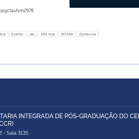
ppgctaufsm2978
tica
Evento
sas
SAS Viya
WSTAR
Zootecnia
TARIA INTEGRADA DE PÓS-GRADUAÇÃO DO CEN
/CCR)
2 - Sala 3135