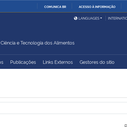
COMUNICA BR
ACESSO À INFORMAÇÃO
Ministério da Defesa
Ministério das Relações
Mini
IR
LANGUAGES
INTERNATI
Exteriores
PARA
O
Ministério da Cidadania
Ministério da Saúde
Mini
CONTEÚDO
iência e Tecnologia dos Alimentos
os
Publicações
Links Externos
Gestores do sítio
Ministério do
Controladoria-Geral da
Mini
Desenvolvimento Regional
União
Famí
Hum
Advocacia-Geral da União
Banco Central do Brasil
Plan
P