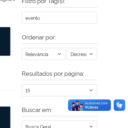
Filtro por Tag(s):
álises Estatísticas para Pesquisa Científica
Ordenar por:
Resultados por página:
Buscar em:
álises Estatísticas para Pesquisa Científica