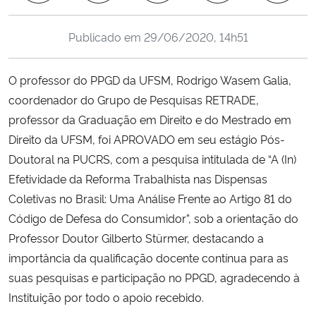
Ministério da Cidadania
Publicado em
29/06/2020, 14h51
Ministério da Saúde
O professor do PPGD da UFSM, Rodrigo Wasem Galia,
Ministério de Minas e Energia
coordenador do Grupo de Pesquisas RETRADE,
professor da Graduação em Direito e do Mestrado em
Ministério da Ciência, Tecnologia, Inovações e Comunicações
Direito da UFSM, foi APROVADO em seu estágio Pós-
Doutoral na PUCRS, com a pesquisa intitulada de “A (In)
Ministério do Meio Ambiente
Efetividade da Reforma Trabalhista nas Dispensas
Coletivas no Brasil: Uma Análise Frente ao Artigo 81 do
Ministério do Turismo
Código de Defesa do Consumidor”, sob a orientação do
Professor Doutor Gilberto Stürmer, destacando a
Ministério do Desenvolvimento Regional
importância da qualificação docente contínua para as
Controladoria-Geral da União
suas pesquisas e participação no PPGD, agradecendo à
Instituição por todo o apoio recebido.
Ministério da Mulher, da Família e dos Direitos Humanos