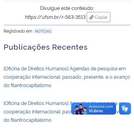
Divulgue este conteúdo:
Secretaria-Geral
https://ufsm.br/r-563-3513
Copiar
para área de tran
Secretaria de Governo
Registrado em
NOTÍCIAS
Publicações Recentes
Gabinete de Segurança Institucional
Advocacia-Geral da União
[Oficina de Direitos Humanos] Agendas de pesquisa em
cooperação internacional: passado, presente, e o avanço
Banco Central do Brasil
do filantrocapitalismo
Planalto
[Oficina de Direitos Humanos] Agendas de pesquisa em
cooperação internacional: passado, presente, e o avanço
do filantrocapitalismo