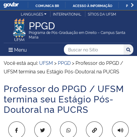
COMUNICA BR
ACESSO À INFORMAÇÃO
PARTI
Casa Civil
LANGUAGES
INTERNATIONAL
SÍTIOS DA UFSM
IR
PPGD
PARA
Ministério da Justiça e Segurança Pública
O
Programa de Pós-Graduação em Direito – Campus Santa
Maria
CONTEÚDO
Ministério da Defesa
Buscar no no Sítio
Busca
Busca:
Menu Principal do Sítio
Menu
Busc
Ministério das Relações Exteriores
Você está aqui:
UFSM
>
PPGD
>
Professor do PPGD /
UFSM termina seu Estágio Pós-Doutoral na PUCRS
Ministério da Economia
Professor do PPGD / UFSM
Início do conteúdo
Ministério da Infraestrutura
termina seu Estágio Pós-
Doutoral na PUCRS
Ministério da Agricultura, Pecuária e Abastecimento
Ministério da Educação
Copiar para área 