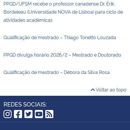
PPGD/UFSM recebe o professor canadense Dr. Érik
Bordeleau (Universidade NOVA de Lisboa) para ciclo de
atividades acadêmicas
Qualificação de mestrado – Thiago Tonetto Louzada
PPGD divulga horário 2026/2 – Mestrado e Doutorado
Qualificação de mestrado – Débora da Silva Rosa
Voltar ao topo
REDES SOCIAIS:
Instagram
Facebook
Twitter
YouTube
RSS