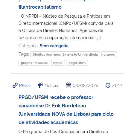
filantrocapitalismo
Secretaria-Geral
O NPPDI – Núcleo de Pesquisa e Práticas em
Direito Internacional (CNPq/UFSM) convida para
Secretaria de Governo
a Oficina de Direitos Humanos: Agendas de
pesquisa em cooperação internacional: […]
Categoria:
Sem categoria
Gabinete de Segurança Institucional
Tags:
Direitos Humanos; Extensão Universitária
grupos
Advocacia-Geral da União
grupos-Pesquisa
nppdi
ppgd ufsm
Banco Central do Brasil
PPGD
Notícia
04/08/2026
21:42
Planalto
PPGD/UFSM recebe o professor
canadense Dr. Érik Bordeleau
(Universidade NOVA de Lisboa) para ciclo
de atividades acadêmicas
O Programa de Pós-Graduação em Direito da