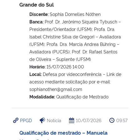
Grande do Sul
Discente:
Sophia Dornelles Nöthen
Banca:
Prof. Dr. Jerônimo Siqueira Tybusch –
Presidente/Orientador (UFSM); Profa. Dra.
Isabel Christine Silva de Gregori – Avaliadora
(UFSM); Profa. Dra. Marcia Andrea Bühring –
Avaliadora (PUCRS); Prof. Dr. Rafael Santos
de Oliveira – Suplente (UFSM)
Horário:
15/07/2026 14:00
Local:
Defesa por videoconferência – Link de
acesso mediante solicitação por e-mail:
sophianothen@gmail.com
Modalidade:
Qualificação de Mestrado
PPGD
Notícia
10/07/2026
09:57
Qualificação de mestrado – Manuela