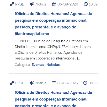
PPGD
Notícia
05/08/2026
10:39
Ministério da Cidadania
[Oficina de Direitos Humanos] Agendas de
Ministério da Saúde
pesquisa em cooperação internacional:
passado, presente, e o avanço do
Ministério de Minas e Energia
filantrocapitalismo
O NPPDI – Núcleo de Pesquisa e Práticas em
Ministério da Ciência, Tecnologia, Inovações e Comunicações
Direito Internacional (CNPq/UFSM) convida para
a Oficina de Direitos Humanos: Agendas de
Ministério do Meio Ambiente
pesquisa em cooperação internacional: […]
Categoria:
Eventos
,
Notícias
Ministério do Turismo
Ministério do Desenvolvimento Regional
PPGD
Notícia
05/08/2026
09:52
[Oficina de Direitos Humanos] Agendas de
Controladoria-Geral da União
pesquisa em cooperação internacional:
passado, presente, e o avanço do
Ministério da Mulher, da Família e dos Direitos Humanos