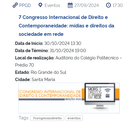
PPGD
Eventos
27/09/2024
17:30
Ministério da Cidadania
7 Congresso Internacional de Direito e
Ministério da Saúde
Contemporaneidade: mídias e direitos da
sociedade em rede
Ministério de Minas e Energia
Data de Início:
30/10/2024 13:30
Data de Término:
31/10/2024 19:00
Ministério da Ciência, Tecnologia, Inovações e Comunicações
Local de realização:
Auditório do Colégio Politécnico –
Prédio 70
Ministério do Meio Ambiente
Estado:
Rio Grande do Sul
Cidade:
Santa Maria
Ministério do Turismo
7 Congresso Internacional de Direito e Contemporaneidade:
Ministério do Desenvolvimento Regional
Controladoria-Geral da União
Tags:
7congressodireito
eventos
Ministério da Mulher, da Família e dos Direitos Humanos