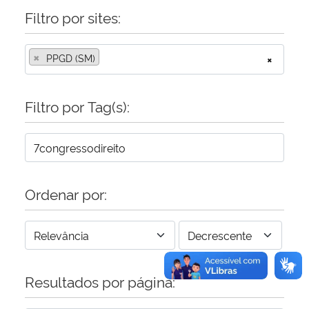
Filtro por sites:
Secretaria-Geral
×
PPGD (SM)
×
Secretaria de Governo
Filtro por Tag(s):
Gabinete de Segurança Institucional
Advocacia-Geral da União
Banco Central do Brasil
Ordenar por:
Planalto
Resultados por página: