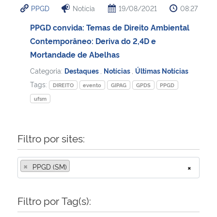
PPGD
Notícia
19/08/2021
08:27
Ministério da Cidadania
PPGD convida: Temas de Direito Ambiental
Ministério da Saúde
Contemporâneo: Deriva do 2,4D e
Mortandade de Abelhas
Ministério de Minas e Energia
Categoria:
Destaques
,
Notícias
,
Últimas Notícias
Tags:
Ministério da Ciência, Tecnologia, Inovações e Comunicações
DIREITO
evento
GIPAG
GPDS
PPGD
ufsm
Ministério do Meio Ambiente
Filtro por sites:
Ministério do Turismo
Ministério do Desenvolvimento Regional
×
PPGD (SM)
×
Controladoria-Geral da União
Filtro por Tag(s):
Ministério da Mulher, da Família e dos Direitos Humanos