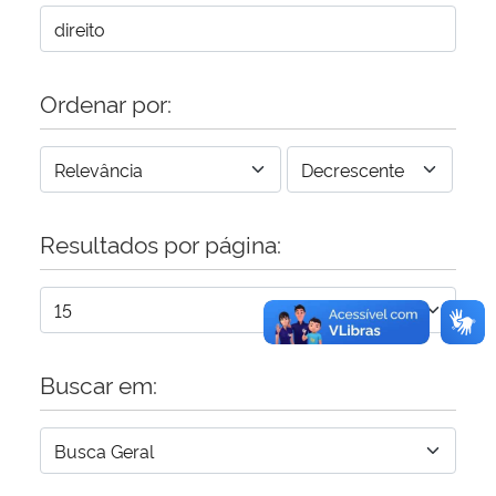
Secretaria-Geral
Ordenar por:
Secretaria de Governo
Gabinete de Segurança Institucional
Advocacia-Geral da União
Resultados por página:
Banco Central do Brasil
Planalto
Buscar em: