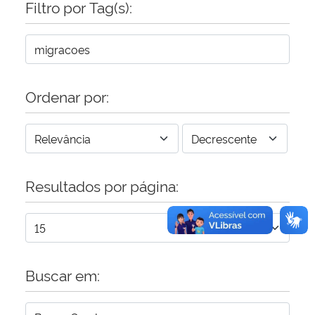
Filtro por Tag(s):
Secretaria-Geral
Secretaria de Governo
Ordenar por:
Gabinete de Segurança Institucional
Advocacia-Geral da União
Resultados por página:
Banco Central do Brasil
Planalto
Buscar em: