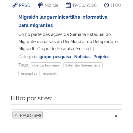
PPGD
Notícia
19/06/2026
11:00
Ministério da Cidadania
Migraidh lança minicartilha informativa
Ministério da Saúde
para migrantes
Como parte das ações da Semana Estadual do
Ministério de Minas e Energia
Migrante e alusivas ao Dia Mundial do Refugiado, o
Migraidh, Grupo de Pesquisa, Ensino […]
Ministério da Ciência, Tecnologia, Inovações e Comunicações
Categoria:
grupo-pesquisa
,
Notícias
,
Projetos
Tags:
direitos humanos
Extensão Universitária
Ministério do Meio Ambiente
migrações
migraidh
Ministério do Turismo
Filtro por sites:
Ministério do Desenvolvimento Regional
×
PPGD (SM)
×
Controladoria-Geral da União
Ministério da Mulher, da Família e dos Direitos Humanos