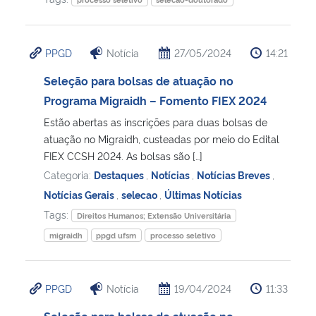
PPGD
Notícia
27/05/2024
14:21
Seleção para bolsas de atuação no
Programa Migraidh – Fomento FIEX 2024
Estão abertas as inscrições para duas bolsas de
atuação no Migraidh, custeadas por meio do Edital
FIEX CCSH 2024. As bolsas são […]
Categoria:
Destaques
,
Notícias
,
Notícias Breves
,
Notícias Gerais
,
selecao
,
Últimas Notícias
Tags:
Direitos Humanos; Extensão Universitária
migraidh
ppgd ufsm
processo seletivo
PPGD
Notícia
19/04/2024
11:33
Seleção para bolsas de atuação no