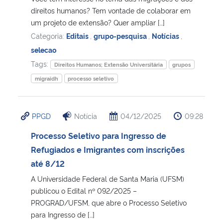
direitos humanos? Tem vontade de colaborar em
um projeto de extensão? Quer ampliar […]
Secretaria-Geral
Categoria:
Editais
,
grupo-pesquisa
,
Notícias
,
selecao
Secretaria de Governo
Tags:
Direitos Humanos; Extensão Universitária
grupos
Gabinete de Segurança Institucional
migraidh
processo seletivo
Advocacia-Geral da União
PPGD
Notícia
04/12/2025
09:28
Banco Central do Brasil
Processo Seletivo para Ingresso de
Refugiados e Imigrantes com inscrições
Planalto
até 8/12
A Universidade Federal de Santa Maria (UFSM)
publicou o Edital nº 092/2025 –
PROGRAD/UFSM, que abre o Processo Seletivo
para Ingresso de […]