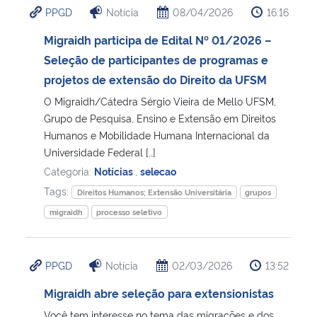
PPGD
Notícia
08/04/2026
16:16
Ministério da Cidadania
Migraidh participa de Edital Nº 01/2026 –
Ministério da Saúde
Seleção de participantes de programas e
projetos de extensão do Direito da UFSM
Ministério de Minas e Energia
O Migraidh/Cátedra Sérgio Vieira de Mello UFSM,
Grupo de Pesquisa, Ensino e Extensão em Direitos
Ministério da Ciência, Tecnologia, Inovações e Comunicações
Humanos e Mobilidade Humana Internacional da
Universidade Federal […]
Ministério do Meio Ambiente
Categoria:
Notícias
,
selecao
Tags:
Direitos Humanos; Extensão Universitária
grupos
Ministério do Turismo
migraidh
processo seletivo
Ministério do Desenvolvimento Regional
PPGD
Notícia
02/03/2026
13:52
Controladoria-Geral da União
Migraidh abre seleção para extensionistas
Ministério da Mulher, da Família e dos Direitos Humanos
Você tem interesse no tema das migrações e dos