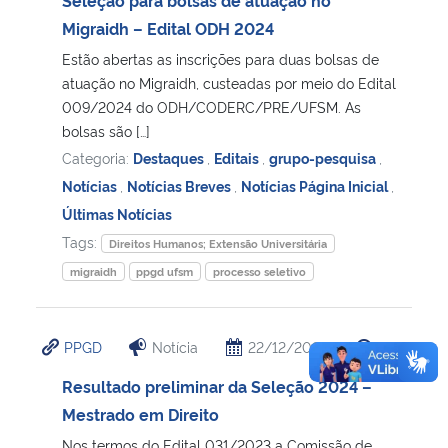
Migraidh – Edital ODH 2024
Estão abertas as inscrições para duas bolsas de
atuação no Migraidh, custeadas por meio do Edital
009/2024 do ODH/CODERC/PRE/UFSM. As
bolsas são […]
Categoria:
Destaques
,
Editais
,
grupo-pesquisa
,
Notícias
,
Notícias Breves
,
Notícias Página Inicial
,
Últimas Notícias
Tags:
Direitos Humanos; Extensão Universitária
migraidh
ppgd ufsm
processo seletivo
PPGD
Notícia
22/12/2023
17:15
Resultado preliminar da Seleção 2024 –
Mestrado em Direito
Nos termos do Edital 031/2023 a Comissão de