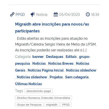
PPGD
Notícia
05/04/2023
16:34
Migraidh abre inscrições para novos/as
participantes
Estão abertas as inscrições para atuação no
Migraidh/Cátedra Sérgio Vieira de Mello da UFSM.
As inscrições poderão ser realizadas até o […]
Categoria:
banner
,
Destaques
,
Editais
,
grupo-
pesquisa
,
Notícias
,
Notícias Breves
,
Notícias
Gerais
,
Notícias Página Inicial
,
Notícias slideshow
,
Notícias slideshow
,
Projetos
,
Sem categoria
,
Últimas Notícias
Tags:
descobrindo-ppgd
Direitos Humanos; Extensão Universitária
Grupo de Pesquisa
migraidh
PPGD