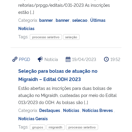
reitorias/prpgp/editais/031-2023 As inscrições
estão […]
Secretaria-Geral
Categoria:
banner
,
banner
,
selecao
,
Últimas
Notícias
Secretaria de Governo
Tags:
processo seletivo
seleção
Gabinete de Segurança Institucional
PPGD
Notícia
19/04/2023
19:52
Advocacia-Geral da União
Seleção para bolsas de atuação no
Banco Central do Brasil
Migraidh – Edital ODH 2023
Estão abertas as inscrições para duas bolsas de
Planalto
atuação no Migraidh, custeadas por meio do Edital
013/2023 do ODH. As bolsas são […]
Categoria:
Destaques
,
Notícias
,
Notícias Breves
,
Notícias Gerais
Tags:
grupos
migraidh
processo seletivo