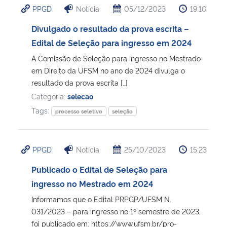
PPGD
Notícia
05/12/2023
19:10
Ministério da Cidadania
Divulgado o resultado da prova escrita –
Ministério da Saúde
Edital de Seleção para ingresso em 2024
A Comissão de Seleção para ingresso no Mestrado
Ministério de Minas e Energia
em Direito da UFSM no ano de 2024 divulga o
resultado da prova escrita […]
Ministério da Ciência, Tecnologia, Inovações e Comunicações
Categoria:
selecao
Tags:
processo seletivo
seleção
Ministério do Meio Ambiente
Ministério do Turismo
PPGD
Notícia
25/10/2023
15:23
Publicado o Edital de Seleção para
Ministério do Desenvolvimento Regional
ingresso no Mestrado em 2024
Controladoria-Geral da União
Informamos que o Edital PRPGP/UFSM N.
031/2023 – para ingresso no 1º semestre de 2023,
foi publicado em: https://www.ufsm.br/pro-
Ministério da Mulher, da Família e dos Direitos Humanos