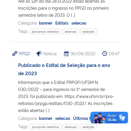
Até as 12h do dia 28.11.2022 estão abertas as
inscrições para o ingresso no PPGD no primeiro
semestre letivo de 2023. O […]
Categoria:
banner
,
Editais
,
selecao
Tags:
processo seletivo
selecao
seleção
PPGD
Notícia
30/09/2022
09:47
Publicado o Edital de Seleção para o ano
de 2023
Informamos que o Edital PRPGP/UFSM N.
030/2022 – para ingresso no 1º semestre de
2023, foi publicado em: https://www.ufsm.br/pro-
reitorias/prpgp/editais/030-2022/ As inscrições
estão abertas […]
Categoria:
banner
,
selecao
,
Últimas Notícias
Tags:
processo seletivo
selecao
seleção