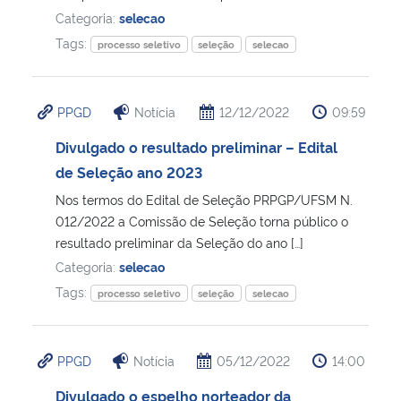
Categoria:
selecao
Secretaria-Geral
Tags:
processo seletivo
seleção
selecao
Secretaria de Governo
PPGD
Notícia
12/12/2022
09:59
Gabinete de Segurança Institucional
Divulgado o resultado preliminar – Edital
de Seleção ano 2023
Advocacia-Geral da União
Nos termos do Edital de Seleção PRPGP/UFSM N.
012/2022 a Comissão de Seleção torna público o
Banco Central do Brasil
resultado preliminar da Seleção do ano […]
Categoria:
selecao
Planalto
Tags:
processo seletivo
seleção
selecao
PPGD
Notícia
05/12/2022
14:00
Divulgado o espelho norteador da