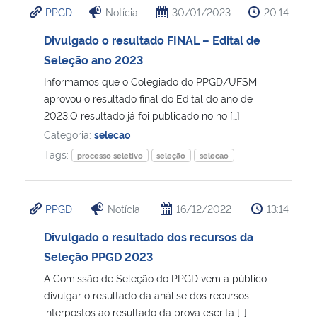
PPGD
Notícia
30/01/2023
20:14
Ministério da Cidadania
Divulgado o resultado FINAL – Edital de
Ministério da Saúde
Seleção ano 2023
Informamos que o Colegiado do PPGD/UFSM
Ministério de Minas e Energia
aprovou o resultado final do Edital do ano de
2023.O resultado já foi publicado no no […]
Ministério da Ciência, Tecnologia, Inovações e Comunicações
Categoria:
selecao
Tags:
processo seletivo
seleção
selecao
Ministério do Meio Ambiente
Ministério do Turismo
PPGD
Notícia
16/12/2022
13:14
Divulgado o resultado dos recursos da
Ministério do Desenvolvimento Regional
Seleção PPGD 2023
Controladoria-Geral da União
A Comissão de Seleção do PPGD vem a público
divulgar o resultado da análise dos recursos
interpostos ao resultado da prova escrita […]
Ministério da Mulher, da Família e dos Direitos Humanos