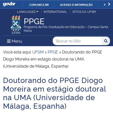
COMUNICA BR
ACESSO À INFORMAÇÃO
PARTI
Casa Civil
LANGUAGES
INTERNATIONAL
SÍTIOS DA UFSM
IR
PPGE
PARA
Ministério da Justiça e Segurança Pública
O
Programa de Pós-Graduação em Educação – Campus Santa
Maria
CONTEÚDO
Ministério da Defesa
Buscar no no Sítio
Busca
Busca:
Menu Principal do Sítio
Menu
Busc
Ministério das Relações Exteriores
Você está aqui:
UFSM
>
PPGE
>
Doutorando do PPGE
Diogo Moreira em estágio doutoral na UMA
Ministério da Economia
(Universidade de Málaga, Espanha)
Doutorando do PPGE Diogo
Ministério da Infraestrutura
Início do conteúdo
Moreira em estágio doutoral
Ministério da Agricultura, Pecuária e Abastecimento
na UMA (Universidade de
Málaga, Espanha)
Ministério da Educação