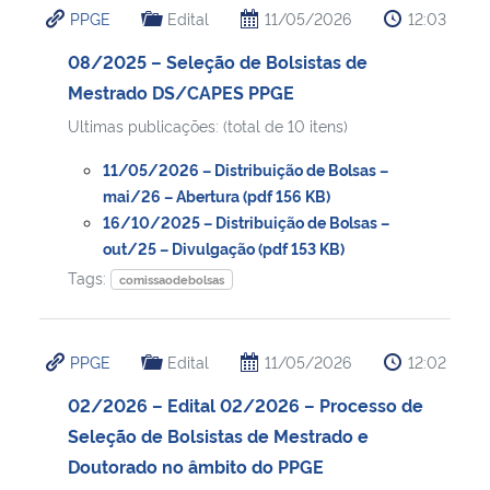
PPGE
Edital
11/05/2026
12:03
Ministério da Cidadania
08/2025 – Seleção de Bolsistas de
Ministério da Saúde
Mestrado DS/CAPES PPGE
Ultimas publicações: (total de 10 itens)
Ministério de Minas e Energia
11/05/2026 – Distribuição de Bolsas –
Ministério da Ciência, Tecnologia, Inovações e Comunicações
mai/26 – Abertura (pdf 156 KB)
16/10/2025 – Distribuição de Bolsas –
out/25 – Divulgação (pdf 153 KB)
Ministério do Meio Ambiente
Tags:
comissaodebolsas
Ministério do Turismo
PPGE
Edital
11/05/2026
12:02
Ministério do Desenvolvimento Regional
02/2026 – Edital 02/2026 – Processo de
Controladoria-Geral da União
Seleção de Bolsistas de Mestrado e
Doutorado no âmbito do PPGE
Ministério da Mulher, da Família e dos Direitos Humanos