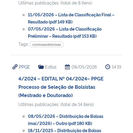
Ultimas publicações: (total de 8 itens)
Secretaria-Geral
11/05/2026 – Lista de Classificação Final –
Resultado (pdf 149 KB)
07/05/2026 – Lista de Classificação
Secretaria de Governo
Preliminar – Resultado (pdf 153 KB)
Tags:
comissaodebolsas
Gabinete de Segurança Institucional
Advocacia-Geral da União
PPGE
Edital
08/05/2026
14:19
Banco Central do Brasil
4/2024 – EDITAL Nº 04/2024– PPGE
Processo de Seleção de Bolsistas
Planalto
(Mestrado e Doutorado)
Ultimas publicações: (total de 14 itens)
08/05/2026 – Distribuição de Bolsas
(mai/2026) – Outro (pdf 180 KB)
18/11/2025 – Distribuição de Bolsas