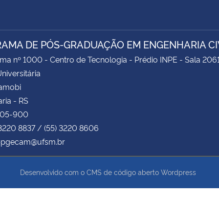
AMA DE PÓS-GRADUAÇÃO EM ENGENHARIA CIV
ima nº 1000 - Centro de Tecnologia - Prédio INPE - Sala 206
niversitária
Camobi
ria - RS
105-900
 3220 8837 / (55) 3220 8606
 ppgecam@ufsm.br
Desenvolvido com o CMS de código aberto
Wordpress