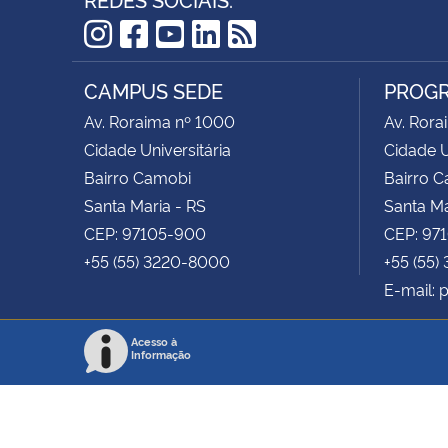
Instagram
Facebook
YouTube
LinkedIn
RSS
CAMPUS SEDE
PROGR
Av. Roraima nº 1000
Av. Rora
Cidade Universitária
Cidade U
Bairro Camobi
Bairro 
Santa Maria - RS
Santa Ma
CEP: 97105-900
CEP: 97
+55 (55) 3220-8000
+55 (55)
E-mail:
Acesso à
Informação