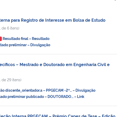
rna para Registro de Interesse em Bolsa de Estudo
 de 6 itens)
Resultado final – Resultado
O
ado preliminar – Divulgação
ecíficos – Mestrado e Doutorado em Engenharia Civil e
 de 29 itens)
o discente_orientador.a – PPGECAM -2º… – Divulgação
ado preliminar publicado – DOUTORADO… – Link
eleção Interna PPGECAM – Prêmio Capes de Tese – Edição