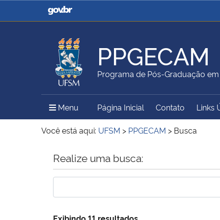
Casa Civil
Ministério da Justiça e
Segurança Pública
PPGECAM
Ministério da Agricultura,
Ministério da Educação
Programa de Pós-Graduação em E
Pecuária e Abastecimento
Menu Principal do Sítio
Menu
Página Inicial
Contato
Links 
Ministério do Meio Ambiente
Ministério do Turismo
Você está aqui:
UFSM
>
PPGECAM
>
Busca
Início do conteúdo
Realize uma busca:
Secretaria de Governo
Gabinete de Segurança
Institucional
Exibindo 11 resultados