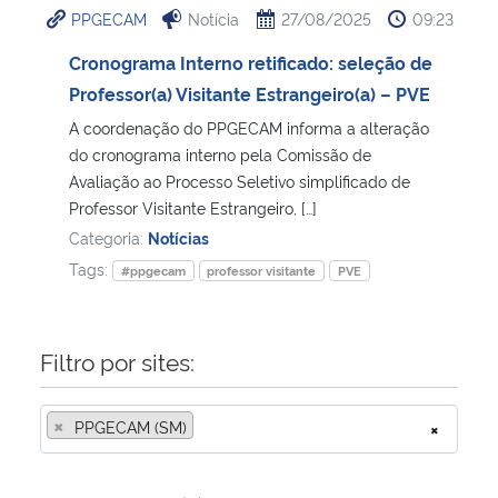
PPGECAM
Notícia
27/08/2025
09:23
Ministério da Cidadania
Cronograma Interno retificado: seleção de
Ministério da Saúde
Professor(a) Visitante Estrangeiro(a) – PVE
A coordenação do PPGECAM informa a alteração
Ministério de Minas e Energia
do cronograma interno pela Comissão de
Avaliação ao Processo Seletivo simplificado de
Ministério da Ciência, Tecnologia, Inovações e Comunicações
Professor Visitante Estrangeiro, […]
Categoria:
Notícias
Ministério do Meio Ambiente
Tags:
#ppgecam
professor visitante
PVE
Ministério do Turismo
Filtro por sites:
Ministério do Desenvolvimento Regional
×
PPGECAM (SM)
×
Controladoria-Geral da União
Ministério da Mulher, da Família e dos Direitos Humanos