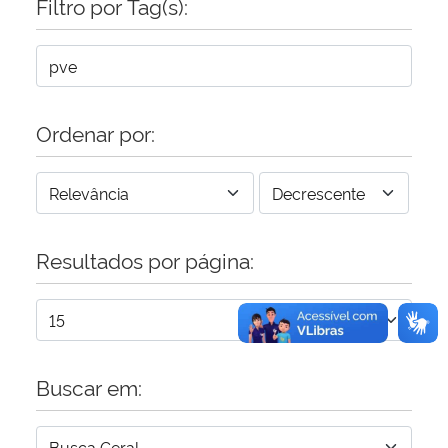
Filtro por Tag(s):
Secretaria-Geral
Secretaria de Governo
Ordenar por:
Gabinete de Segurança Institucional
Advocacia-Geral da União
Resultados por página:
Banco Central do Brasil
Planalto
Buscar em: