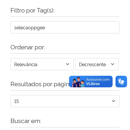
Filtro por Tag(s):
Secretaria-Geral
Secretaria de Governo
Gabinete de Segurança Institucional
Ordenar por:
Advocacia-Geral da União
Banco Central do Brasil
Resultados por página:
Planalto
Buscar em: