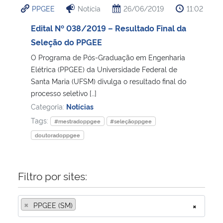
PPGEE
Notícia
26/06/2019
11:02
Ministério da Cidadania
Edital Nº 038/2019 – Resultado Final da
Ministério da Saúde
Seleção do PPGEE
O Programa de Pós-Graduação em Engenharia
Ministério de Minas e Energia
Elétrica (PPGEE) da Universidade Federal de
Santa Maria (UFSM) divulga o resultado final do
Ministério da Ciência, Tecnologia, Inovações e Comunicações
processo seletivo […]
Categoria:
Notícias
Ministério do Meio Ambiente
Tags:
#mestradoppgee
#seleçãoppgee
doutoradoppgee
Ministério do Turismo
Ministério do Desenvolvimento Regional
Filtro por sites:
Controladoria-Geral da União
×
PPGEE (SM)
×
Ministério da Mulher, da Família e dos Direitos Humanos