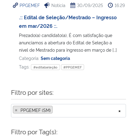
PPGEMEF
Notícia
30/09/2025
16:29
Ministério da Cidadania
.:: Edital de Seleção/Mestrado – Ingresso
Ministério da Saúde
em mar/2026 ::.
Prezado(a) candidato(a), É com satisfação que
Ministério de Minas e Energia
anunciamos a abertura do Edital de Seleção a
nível de Mestrado para ingresso em março de […]
Ministério da Ciência, Tecnologia, Inovações e Comunicações
Categoria:
Sem categoria
Tags:
#editalseleção
#PPGEMEF
Ministério do Meio Ambiente
Ministério do Turismo
Filtro por sites:
Ministério do Desenvolvimento Regional
×
PPGEMEF (SM)
×
Controladoria-Geral da União
Filtro por Tag(s):
Ministério da Mulher, da Família e dos Direitos Humanos