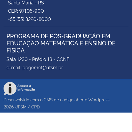
Santa Maria - RS
CEP: 97105-900
+55 (55) 3220-8000
PROGRAMA DE PÓS-GRADUAÇÃO EM
EDUCAÇÃO MATEMÁTICA E ENSINO DE
FÍSICA
Sala 1230 - Prédio 13 - CCNE
e-mail: ppgemef@ufsm.br
Acesso à
Informação
Desenvolvido com o CMS de código aberto
Wordpress
2026
UFSM
/
CPD