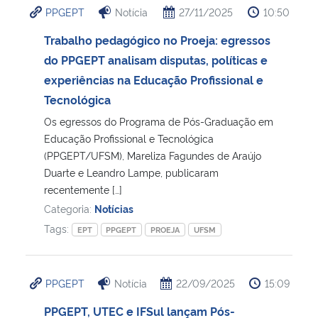
PPGEPT
Notícia
27/11/2025
10:50
Ministério da Cidadania
Trabalho pedagógico no Proeja: egressos
Ministério da Saúde
do PPGEPT analisam disputas, políticas e
experiências na Educação Profissional e
Ministério de Minas e Energia
Tecnológica
Os egressos do Programa de Pós-Graduação em
Ministério da Ciência, Tecnologia, Inovações e Comunicações
Educação Profissional e Tecnológica
(PPGEPT/UFSM), Mareliza Fagundes de Araújo
Ministério do Meio Ambiente
Duarte e Leandro Lampe, publicaram
recentemente […]
Ministério do Turismo
Categoria:
Notícias
Tags:
EPT
PPGEPT
PROEJA
UFSM
Ministério do Desenvolvimento Regional
Controladoria-Geral da União
PPGEPT
Notícia
22/09/2025
15:09
PPGEPT, UTEC e IFSul lançam Pós-
Ministério da Mulher, da Família e dos Direitos Humanos