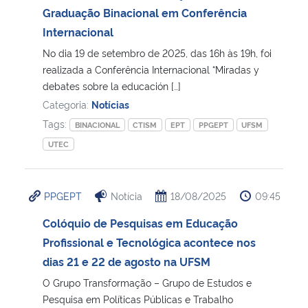
Graduação Binacional em Conferência
Internacional
Secretaria-Geral
No dia 19 de setembro de 2025, das 16h às 19h, foi
Secretaria de Governo
realizada a Conferência Internacional “Miradas y
debates sobre la educación […]
Categoria:
Notícias
Gabinete de Segurança Institucional
Tags:
BINACIONAL
CTISM
EPT
PPGEPT
UFSM
Advocacia-Geral da União
UTEC
Banco Central do Brasil
PPGEPT
Notícia
18/08/2025
09:45
Planalto
Colóquio de Pesquisas em Educação
Profissional e Tecnológica acontece nos
dias 21 e 22 de agosto na UFSM
O Grupo Transformação – Grupo de Estudos e
Pesquisa em Políticas Públicas e Trabalho