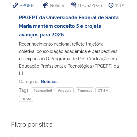
PPGEPT
Notícia
11/05/2026
11:01
Ministério da Cidadania
PPGEPT da Universidade Federal de Santa
Ministério da Saúde
Maria mantém conceito 5 e projeta
avanços para 2026
Ministério de Minas e Energia
Reconhecimento nacional reflete trajetória
coletiva, consolidação acadêmica e perspectivas
Ministério da Ciência, Tecnologia, Inovações e Comunicações
de expansão O Programa de Pós-Graduação em
Educação Profissional e Tecnológica (PPGEPT) da
Ministério do Meio Ambiente
[…]
Categoria:
Notícias
Ministério do Turismo
Tags:
#conceito5
#noticia
#ppgept
CTISM
UFSM
Ministério do Desenvolvimento Regional
Controladoria-Geral da União
Filtro por sites:
Ministério da Mulher, da Família e dos Direitos Humanos