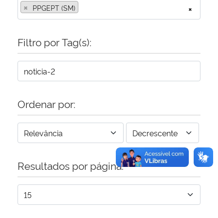
×
PPGEPT (SM)
×
Secretaria-Geral
Filtro por Tag(s):
Secretaria de Governo
Gabinete de Segurança Institucional
Advocacia-Geral da União
Ordenar por:
Banco Central do Brasil
Planalto
Resultados por página: