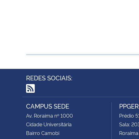
REDES SOCIAIS:
RSS
CAMPUS SEDE
PPGE
Av. Roraima nº 1000
Prédio 5
Cidade Universitária
Sala: 20
Bairro Camobi
Roraima