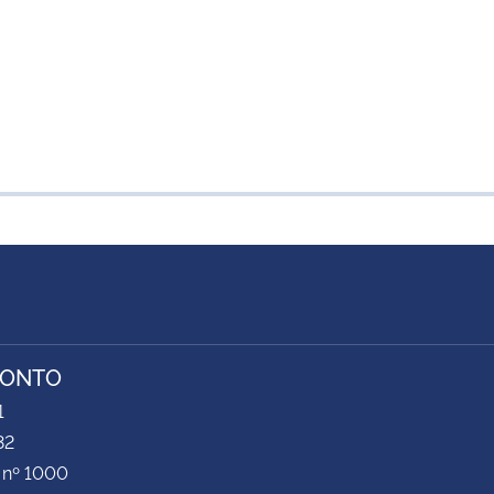
RONTO
1
32
 nº 1000