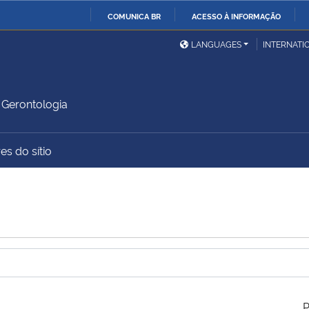
COMUNICA BR
ACESSO À INFORMAÇÃO
Ministério da Defesa
Ministério das Relações
Mini
IR
LANGUAGES
INTERNATI
Exteriores
PARA
O
Ministério da Cidadania
Ministério da Saúde
Mini
CONTEÚDO
Gerontologia
es do sítio
Ministério do
Controladoria-Geral da
Mini
Desenvolvimento Regional
União
Famí
Hum
Advocacia-Geral da União
Banco Central do Brasil
Plan
P