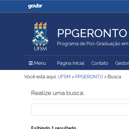
Casa Civil
Ministério da Justiça e
Segurança Pública
PPGERONTO
Ministério da Agricultura,
Ministério da Educação
Programa de Pós-Graduação em 
Pecuária e Abastecimento
Menu Principal do Sítio
Menu
Página Inicial
Contato
Gestor
Ministério do Meio Ambiente
Ministério do Turismo
Você está aqui:
UFSM
>
PPGERONTO
>
Busca
Início do conteúdo
Realize uma busca:
Secretaria de Governo
Gabinete de Segurança
Institucional
Exibindo 1 resultado